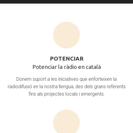
Reconeixem
les
veus,
els
projectes
i
els
professionals
POTENCIAR
que,
Potenciar
POTENCIAR
amb
la
Potenciar la ràdio en català
talent
ràdio
i
Donem suport a les iniciatives que enforteixen la
en
compromís,
radiodifusió en la nostra llengua, des dels grans referents
fan
català
que
fins als projectes locals i emergents.
la
ràdio
en
català
continuï