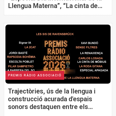
Llengua Materna”, “La cinta de
Möbius“ i ex-aequo “Escolta
Poblet” i “Sense Filtres” flamants
guanyadors dels apartats de
concurs dels 26ns Premis Ràdio
Associació
PREMIS RÀDIO ASSOCIACIÓ
Trajectòries, ús de la llengua i
construcció acurada d'espais
sonors destaquen entre els
guardons i finalistes dels 26ns