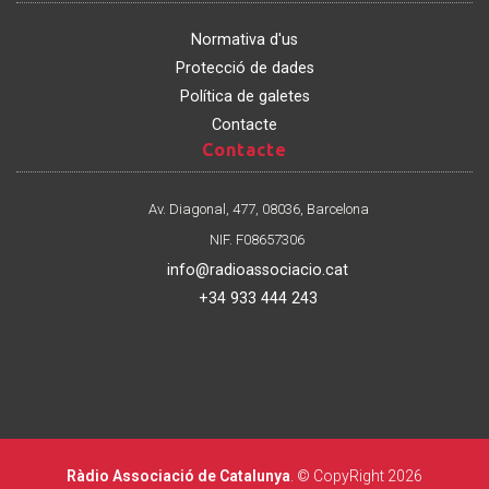
Normativa d'us
Protecció de dades
Política de galetes
Contacte
Contacte
Contacte
Av. Diagonal, 477, 08036, Barcelona
NIF. F08657306
info@radioassociacio.cat
+34 933 444 243
Ràdio Associació de Catalunya
. © CopyRight 2026