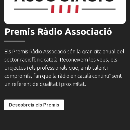
Premis
Premis Ràdio Associació
Ràdio
Associació
Els
Els Premis Ràdio Associació són la gran cita anual del
Premis
sector radiofònic català. Reconeixem les veus, els
Ràdio
projectes i els professionals que, amb talent i
Associació
són
compromís, fan que la ràdio en català continuï sent
la
un referent de qualitat i proximitat.
gran
cita
anual
Descobreix els Premis
del
sector
radiofònic
català.