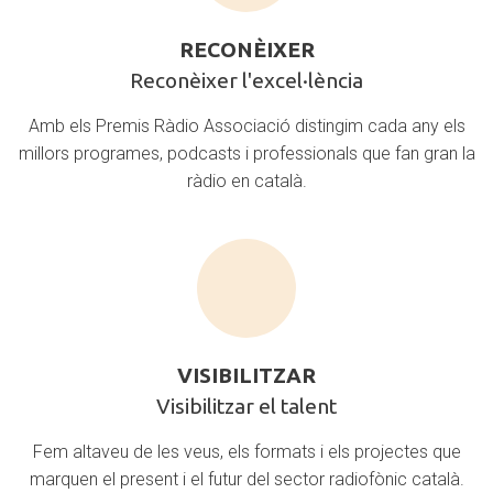
sent
RECONÈIXER
un
Reconèixer
referent
RECONÈIXER
de
l'excel·lència
Reconèixer l'excel·lència
qualitat
i
Amb els Premis Ràdio Associació distingim cada any els
proximitat.
millors programes, podcasts i professionals que fan gran la
ràdio en català.
VISIBILITZAR
Visibilitzar
VISIBILITZAR
el
Visibilitzar el talent
talent
Fem altaveu de les veus, els formats i els projectes que
marquen el present i el futur del sector radiofònic català.