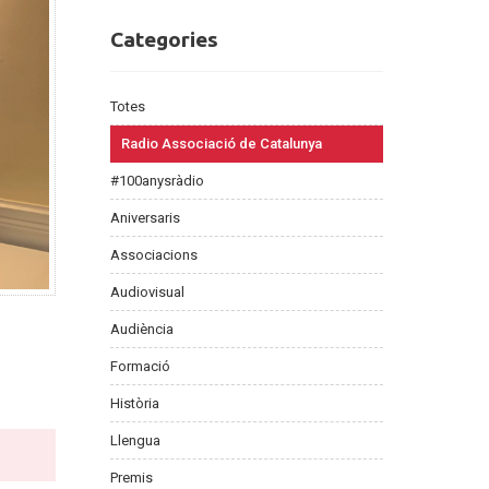
Categories
Categories
Totes
Radio Associació de Catalunya
#100anysràdio
Aniversaris
Associacions
Audiovisual
Audiència
Formació
Història
Llengua
Premis