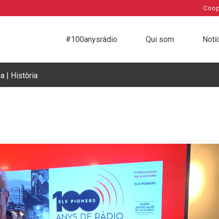
Coop
#100anysràdio
Qui som
Notí
 | Història