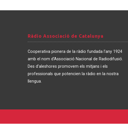
Ràdio
Ràdio Associació de Catalunya
Associació
de
Cooperativa pionera de la ràdio fundada l’any 1924
Catalunya
amb el nom d’Associació Nacional de Radiodifusió.
Des d'aleshores promovem els mitjans i els
professionals que potencien la ràdio en la nostra
llengua.