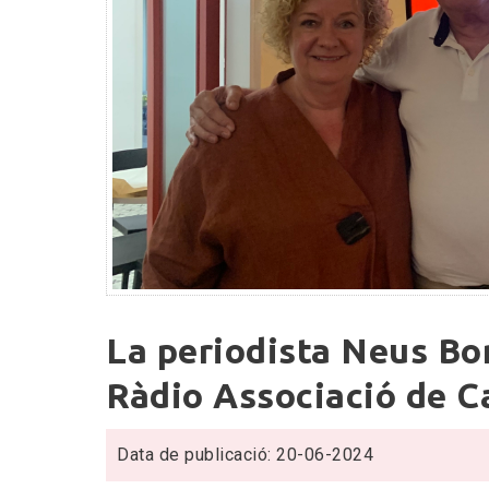
La
La periodista Neus Bo
periodista
Neus
Ràdio Associació de C
Bonet,
elegida
Data de publicació: 20-06-2024
presidenta