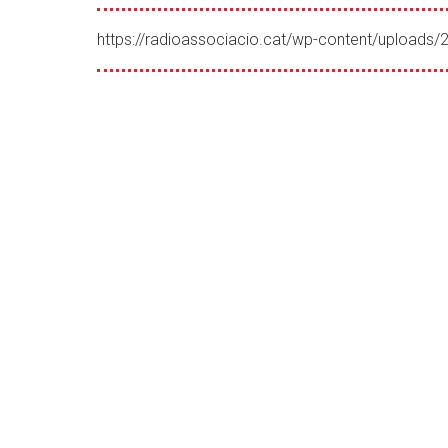
de
Ràdio
https://radioassociacio.cat/wp-content/upload
Associació
de
Catalunya