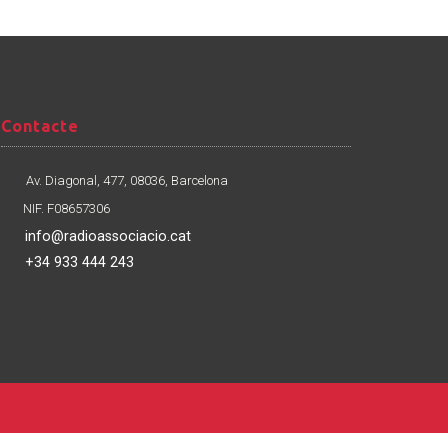
Contacte
Contacte
Av. Diagonal, 477, 08036, Barcelona
NIF. F08657306
info@radioassociacio.cat
+34 933 444 243