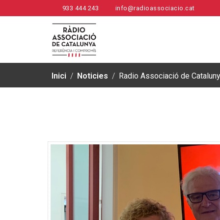
933 444 243
info@radioassociacio.cat
Inici
/
Noticies
/
Radio Associació de Catalunya