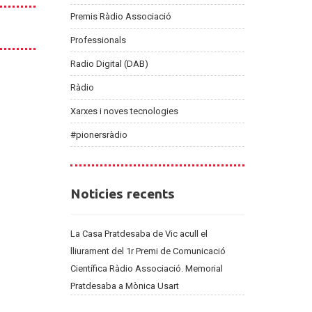
Premis Ràdio Associació
Professionals
Radio Digital (DAB)
Ràdio
Xarxes i noves tecnologies
#pionersràdio
Noticies
Noticies recents
recents
La Casa Pratdesaba de Vic acull el
lliurament del 1r Premi de Comunicació
Científica Ràdio Associació. Memorial
Pratdesaba a Mònica Usart