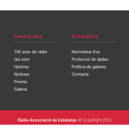
Coneix-
Normativa
Coneix-nos
Normativa
nos
100 anys de ràdio
Normativa d'us
Qui som
Protecció de dades
Història
Política de galetes
Notícies
Contacte
Premis
Galeria
Ràdio Associació de Catalunya
. © CopyRight 2026