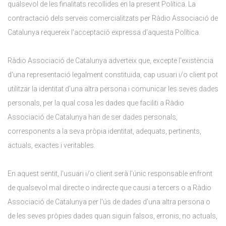
qualsevol de les finalitats recollides en la present Política. La
contractació dels serveis comercialitzats per Ràdio Associació de
Catalunya requereix l'acceptació expressa d'aquesta Política.
Ràdio Associació de Catalunya adverteix que, excepte l'existència
d'una representació legalment constituïda, cap usuari i/o client pot
utilitzar la identitat d'una altra persona i comunicar les seves dades
personals, per la qual cosa les dades que faciliti a Ràdio
Associació de Catalunya han de ser dades personals,
corresponents a la seva pròpia identitat, adequats, pertinents,
actuals, exactes i veritables.
En aquest sentit, l'usuari i/o client serà l'únic responsable enfront
de qualsevol mal directe o indirecte que causi a tercers o a Ràdio
Associació de Catalunya per l'ús de dades d'una altra persona o
de les seves pròpies dades quan siguin falsos, erronis, no actuals,