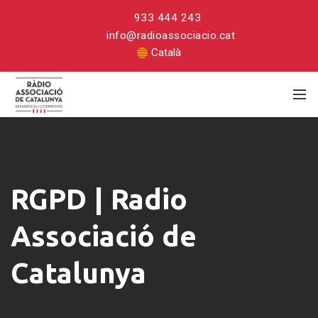
933 444 243
info@radioassociacio.cat
Català
RGPD
|
RGPD | Radio
Radio
Associació
Associació de
de
Catalunya
Catalunya