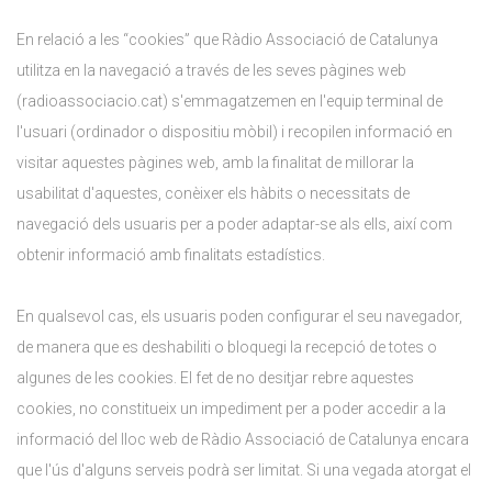
En relació a les “cookies” que Ràdio Associació de Catalunya
utilitza en la navegació a través de les seves pàgines web
(radioassociacio.cat) s'emmagatzemen en l'equip terminal de
l'usuari (ordinador o dispositiu mòbil) i recopilen informació en
visitar aquestes pàgines web, amb la finalitat de millorar la
usabilitat d'aquestes, conèixer els hàbits o necessitats de
navegació dels usuaris per a poder adaptar-se als ells, així com
obtenir informació amb finalitats estadístics.
En qualsevol cas, els usuaris poden configurar el seu navegador,
de manera que es deshabiliti o bloquegi la recepció de totes o
algunes de les cookies. El fet de no desitjar rebre aquestes
cookies, no constitueix un impediment per a poder accedir a la
informació del lloc web de Ràdio Associació de Catalunya encara
que l'ús d'alguns serveis podrà ser limitat. Si una vegada atorgat el