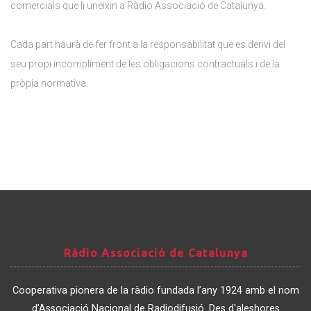
comercials que li uneixin a Ràdio Associació de Catalunya.
Cada part haurà de fer front a la responsabilitat que es derivi del
seu propi incompliment de les obligacions contractuals i de la
pròpia normativa.
Ràdio
Ràdio Associació de Catalunya
Associació
de
Cooperativa pionera de la ràdio fundada l’any 1924 amb el nom
Catalunya
d’Associació Nacional de Radiodifusió. Des d'aleshores