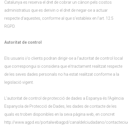
Catalunya es reserva el dret de cobrar un cànon pels costos
administratius que es derivin o el dret de negar-se a actuar
respecte d'aquestes, conforme al que s'estableix en l'art. 12.5
RGPD.
Autoritat de control
Els usuaris i/o clients podran dirigir-se a l'autoritat de control local
que correspongui si considera que el tractament realitzat respecte
de les seves dades personals no ha estat realitzat conforme a la
legislació vigent.
L'autoritat de control de protecció de dades a Espanya és l'Agència
Espanyola de Protecció de Dades, les dades de contacte de les
quals es troben disponibles en la seva pàgina web, en concret
http://www.agpd.es/portalwebagpd/canaldelciudadano/contacteciu