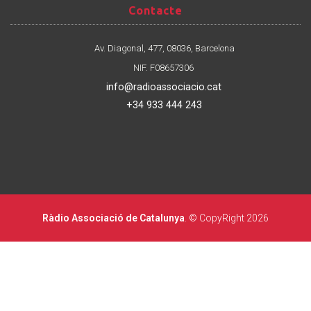
Contacte
Contacte
Av. Diagonal, 477, 08036, Barcelona
NIF. F08657306
info@radioassociacio.cat
+34 933 444 243
Ràdio Associació de Catalunya
. © CopyRight 2026