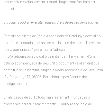
incumbeixin exclusivament l'usuari i hagin estat facilitats per
aquest.
Els usuaris podran exercitar aquests drets de les següents formes:
Tant si són clients de Ràdio Associació de Catalunya com si no
ho són, els usuaris podran exercir els seus drets amb l'enviament
d'una comunicació per e-mail a l'adreça
info@radioassociacio.cat o bé mitjançant l'enviament d'una
petició acompanyada del seu DNI o document vàlid en dret que
acrediti la seva identitat, dirigida a Ràdio Associació de Catalunya
Av. Diagonal, 477, 08036, Barcelona especificant el dret que
desitgen exercir.
En els casos de sol·licituds manifestament infundades o
excessives pel seu caràcter repetitiu, Ràdio Associació de