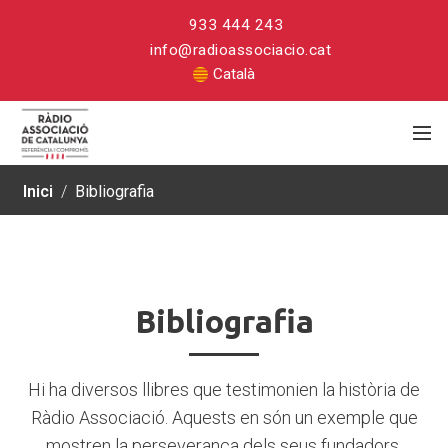
933 444 243
info@radioassociacio.cat
Català
Inici
/
Bibliografia
Bibliografia
Bibliografia
Hi ha diversos llibres que testimonien la història de
Ràdio Associació. Aquests en són un exemple que
mostren la perseverança dels seus fundadors.