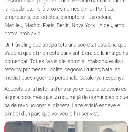
descobreix el projecte d’una televisió catalana durant
la República. Però això és només d’inici. Polítics,
empresaris, periodistes, escriptors… Barcelona,
Manlleu, Madrid, París, Berlín, Nova York… A peu, amb
cotxe, amb avió...
Un tràveling que atrapa tota una societat catalana que
s’adona que el món està canviant. L’era de la imatge ha
començat. Tot es fa visible: somnis i malsons; exilis i
retorns; promeses i oblits; negocis i ruïnes; batalles
mediàtiques i guerres personals; Catalunya i Espanya.
Aquesta és la història d’uns anys en què la televisió és
alguna cosa més que un nou mitjà de comunicació que
ha de revolucionar el planeta. La televisió esdevé el
símbol d’un país que vol veure-hi i ser vist.