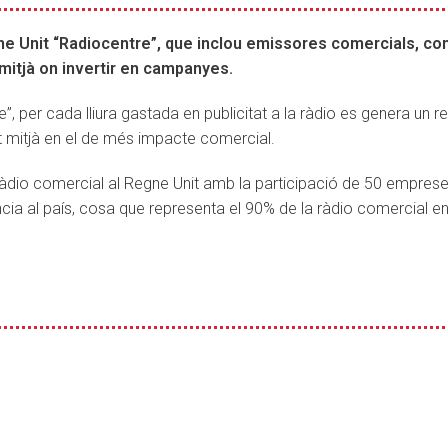
ne Unit “Radiocentre”, que inclou emissores comercials, co
l mitjà on invertir en campanyes.
, per cada lliura gastada en publicitat a la ràdio es genera un r
st mitjà en el de més impacte comercial.
a ràdio comercial al Regne Unit amb la participació de 50 empres
ia al país, cosa que representa el 90% de la ràdio comercial e