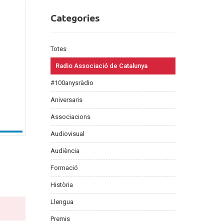
Categories
Categories
Totes
Radio Associació de Catalunya
#100anysràdio
Aniversaris
Associacions
Audiovisual
Audiència
Formació
Història
Llengua
Premis