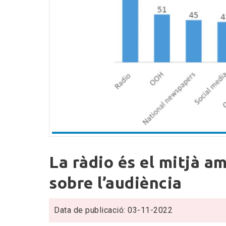
La
La ràdio és el mitjà a
ràdio
és
sobre l’audiència
el
mitjà
Data de publicació: 03-11-2022
amb