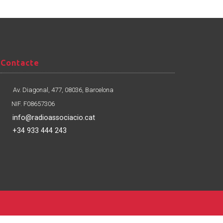
Contacte
Contacte
Av. Diagonal, 477, 08036, Barcelona
NIF. F08657306
info@radioassociacio.cat
+34 933 444 243