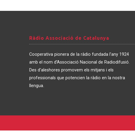
Ràdio
Ràdio Associació de Catalunya
Associació
de
Cooperativa pionera de la ràdio fundada l’any 1924
Catalunya
amb el nom d’Associació Nacional de Radiodifusió.
Des d'aleshores promovem els mitjans i els
professionals que potencien la ràdio en la nostra
llengua.