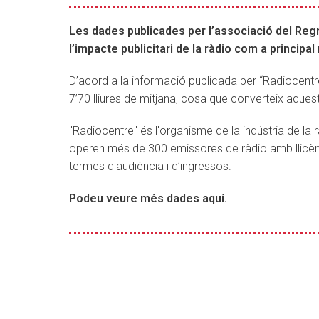
major
impacte
Les dades publicades per l’associació del Reg
publicitari
l’impacte publicitari de la ràdio com a principa
sobre
l’audiència
D’acord a la informació publicada per “Radiocentre”
7’70 lliures de mitjana, cosa que converteix aque
"Radiocentre" és l'organisme de la indústria de l
operen més de 300 emissores de ràdio amb llicènc
termes d'audiència i d’ingressos.
Podeu veure més dades aquí.