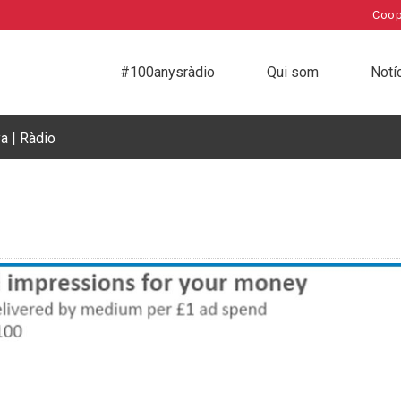
Coop
#100anysràdio
Qui som
Notí
a | Ràdio