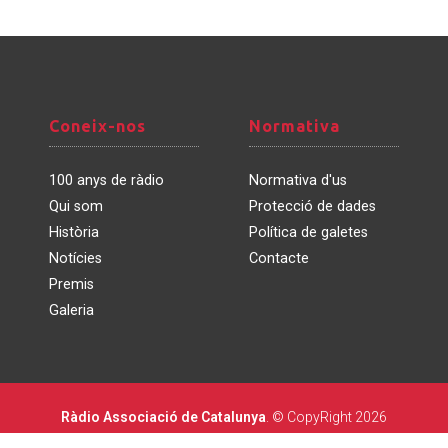
Coneix-
Normativa
Coneix-nos
Normativa
nos
100 anys de ràdio
Normativa d'us
Qui som
Protecció de dades
Història
Política de galetes
Notícies
Contacte
Premis
Galeria
Ràdio Associació de Catalunya
. © CopyRight 2026