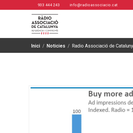
933 444 243
info@radioassociacio.cat
Inici
/
Noticies
/
Radio Associació de Cataluny