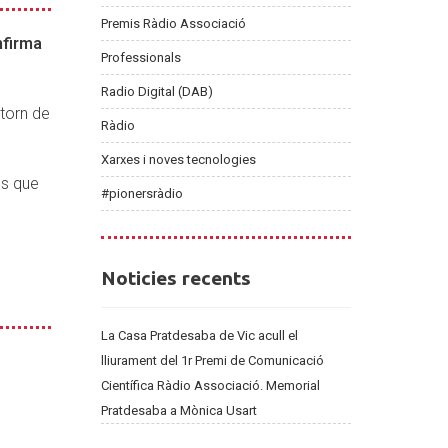
Premis Ràdio Associació
nfirma
Professionals
Radio Digital (DAB)
etorn de
Ràdio
Xarxes i noves tecnologies
es que
#pionersràdio
n
Noticies
Noticies recents
recents
La Casa Pratdesaba de Vic acull el
lliurament del 1r Premi de Comunicació
Científica Ràdio Associació. Memorial
Pratdesaba a Mònica Usart