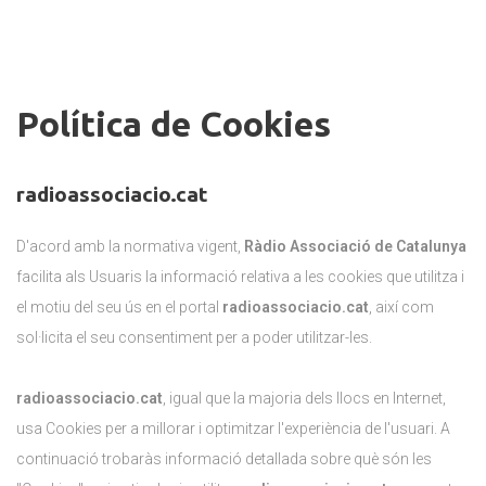
Política
Política de Cookies
de
Cookies
radioassociacio.cat
radioassociacio.cat
D'acord amb la normativa vigent,
Ràdio Associació de Catalunya
facilita als Usuaris la informació relativa a les cookies que utilitza i
el motiu del seu ús en el portal
radioassociacio.cat
, així com
sol·licita el seu consentiment per a poder utilitzar-les.
radioassociacio.cat
, igual que la majoria dels llocs en Internet,
usa Cookies per a millorar i optimitzar l'experiència de l'usuari. A
continuació trobaràs informació detallada sobre què són les