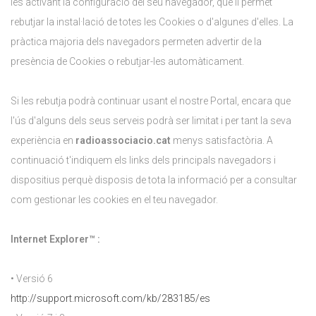
les activant la configuració del seu navegador, que li permet
rebutjar la instal·lació de totes les Cookies o d'algunes d'elles. La
pràctica majoria dels navegadors permeten advertir de la
presència de Cookies o rebutjar-les automàticament.
Si les rebutja podrà continuar usant el nostre Portal, encara que
l'ús d'alguns dels seus serveis podrà ser limitat i per tant la seva
experiència en
radioassociacio.cat
menys satisfactòria. A
continuació t'indiquem els links dels principals navegadors i
dispositius perquè disposis de tota la informació per a consultar
com gestionar les cookies en el teu navegador.
Internet Explorer™ :
• Versió 6
http://support.microsoft.com/kb/283185/es