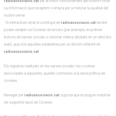
radioassociacio.cat
per al millor funcionament del nostre Portal.
La informació que recaptem s'empra per a millorar la qualitat del
nostre servei.
· Si interactues amb el contingut de
radioassociacio.cat
també
poden establir-se Cookies de tercers (per exemple, en prémer
botons de xarxes socials o visionar vídeos allotjats en un altre lloc
web), que són aquelles establertes per un domini diferent de
radioassociacio.cat
.
Els registres realitzats en les xarxes socials i les cookies
associades a aquestes, queden sotmeses a la seva política de
cookies.
Navegar per
radioassociacio.cat
suposa que es puguin instal·lar
els següents tipus de Cookies: