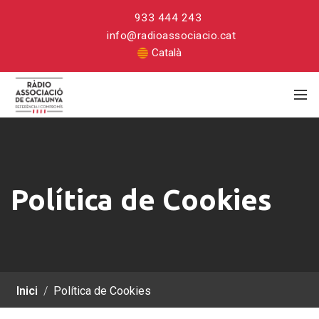
933 444 243
info@radioassociacio.cat
Català
Política
de
Política de Cookies
Cookies
Inici
/
Política de Cookies