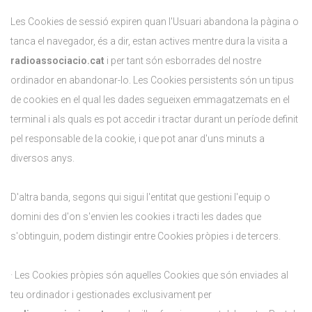
Les Cookies de sessió expiren quan l'Usuari abandona la pàgina o
tanca el navegador, és a dir, estan actives mentre dura la visita a
radioassociacio.cat
i per tant són esborrades del nostre
ordinador en abandonar-lo. Les Cookies persistents són un tipus
de cookies en el qual les dades segueixen emmagatzemats en el
terminal i als quals es pot accedir i tractar durant un període definit
pel responsable de la cookie, i que pot anar d'uns minuts a
diversos anys.
D'altra banda, segons qui sigui l'entitat que gestioni l'equip o
domini des d'on s'envien les cookies i tracti les dades que
s'obtinguin, podem distingir entre Cookies pròpies i de tercers.
· Les Cookies pròpies són aquelles Cookies que són enviades al
teu ordinador i gestionades exclusivament per