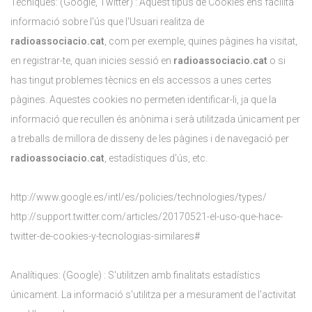
Tècniques: (Google, Twitter) : Aquest tipus de Cookies ens facilita
informació sobre l'ús que l'Usuari realitza de
radioassociacio.cat
, com per exemple, quines pàgines ha visitat,
en registrar-te, quan inicies sessió en
radioassociacio.cat
o si
has tingut problemes tècnics en els accessos a unes certes
pàgines. Aquestes cookies no permeten identificar-li, ja que la
informació que recullen és anònima i serà utilitzada únicament per
a treballs de millora de disseny de les pàgines i de navegació per
radioassociacio.cat
, estadístiques d'ús, etc.
http://www.google.es/intl/es/policies/technologies/types/
http://support.twitter.com/articles/20170521-el-uso-que-hace-
twitter-de-cookies-y-tecnologias-similares#
Analítiques: (Google) : S'utilitzen amb finalitats estadístics
únicament. La informació s'utilitza per a mesurament de l'activitat