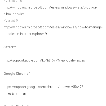
• Versió 7 i 8
http://windows.microsoft.com/es-es/windows-vista/block-or-
allow-cookies
• Versió 9
http://windows.microsoft.com/es-es/windows7/how-to-manage-
cookies-in-internet-explorer-9
Safari™:
http://support.apple.com/kb/ht1677?viewlocale=es_es
Google Chrome™:
https://support.google.com/chrome/answer/95647?
hl=es&hlrm=en