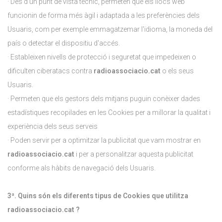
· Des d'un punt de vista tècnic, permeten que els llocs web
funcionin de forma més àgil i adaptada a les preferències dels
Usuaris, com per exemple emmagatzemar l'idioma, la moneda del
país o detectar el dispositiu d'accés.
· Estableixen nivells de protecció i seguretat que impedeixen o
dificulten ciberatacs contra
radioassociacio.cat
o els seus
Usuaris.
· Permeten que els gestors dels mitjans puguin conèixer dades
estadístiques recopilades en les Cookies per a millorar la qualitat i
experiència dels seus serveis
· Poden servir per a optimitzar la publicitat que vam mostrar en
radioassociacio.cat
i per a personalitzar aquesta publicitat
conforme als hàbits de navegació dels Usuaris.
3ª. Quins són els diferents tipus de Cookies que utilitza
radioassociacio.cat ?