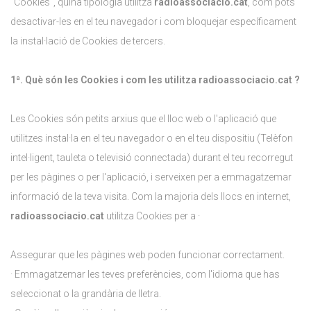
"Cookies", quina tipologia utilitza
radioassociacio.cat
, com pots
desactivar-les en el teu navegador i com bloquejar específicament
la instal·lació de Cookies de tercers.
1ª. Què són les Cookies i com les utilitza radioassociacio.cat ?
Les Cookies són petits arxius que el lloc web o l'aplicació que
utilitzes instal·la en el teu navegador o en el teu dispositiu (Telèfon
intel·ligent, tauleta o televisió connectada) durant el teu recorregut
per les pàgines o per l'aplicació, i serveixen per a emmagatzemar
informació de la teva visita. Com la majoria dels llocs en internet,
radioassociacio.cat
utilitza Cookies per a ·
Assegurar que les pàgines web poden funcionar correctament.
· Emmagatzemar les teves preferències, com l'idioma que has
seleccionat o la grandària de lletra.