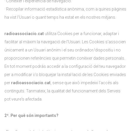
· Conèixer l'experiència de navegació.
· Recopilar informació estadística anònima, com a quines pàgines
ha vist l'Usuari o quant temps ha estat en els nostres mitjans.
radioassociacio.cat
utilitza Cookies per a funcionar, adaptar i
facilitar al màxim la navegació de l'Usuari. Les Cookies s'associen
únicament a un Usuari anònim i el seu ordinador/dispositiu i no
proporcionen referències que permetin conèixer dades personals.
En tot moment podràs accedir a la configuració del teu navegador
per a modificar i/o bloquejar la instal·lació de les Cookies enviades
per
radioassociacio.cat
, sense que això impedeixi l'accés als
continguts. Tanmateix, la qualitat del funcionament dels Serveis
pot veure's afectada.
2ª. Per què són importants?