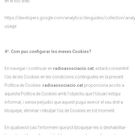
en el lloc web.
https://developers.google.com/analytics/devguides/collection/analy
usage
4ª. Com puc configurar les meves Cookies?
En navegar i continuar en
radioassociacio.cat
, estarà consentint
l'ús de les Cookies en les condicions contingudes en la present
Política de Cookies.
radioassociacio.cat
proporciona accés a
aquesta Política de Cookies amb l'objectiu que l'Usuari estigui
informat, i sense perjudici que aquest pugui exercir el seu dret a
bloquejar, eliminar i rebutjar l'ús de Cookies en tot moment.
En qualsevol cas l'informem que pot bloquejar-les o deshabilitar-