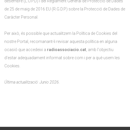
desembre (L.O.P.D) i del Reglament General de Protecció de Dades
de 25 de maig de 2016 EU (R.G.D.P) sobre la Protecció de Dades de
Caràcter Personal.
Per això, és possible que actualitzem la Política de Cookies del
nostre Portal, recomanant-li revisar aquesta política en alguna
ocasió que accedeixi a
radioassociacio.cat
, amb l'objectiu
d'estar adequadament informat sobre com i per a què usem les
Cookies.
Última actualització: Junio 2026.