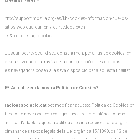
Mozilla Firefox™:
http://support.mozilla.org/es/kb/cookies-informacion-que-los-
sitios-web-guardan-en-?redirectlocale=en-
us&redirectslug=cookies
L'Usuari pot revocar el seu consentiment per a l'ús de cookies, en
el seu navegador, a través de la configuració de les opcions que
els navegadors posen a la seva disposició per a aquesta finalitat.
5ª. Actualitzem la nostra Política de Cookies?
radioassociacio.cat
pot modificar aquesta Política de Cookies en
funció de noves exigències legislatives, reglamentàries, o amb la
finalitat d'adaptar aquesta política a les instruccions que puguin
dimanar dels textos legals de la Llei orgànica 15/1999, de 13 de