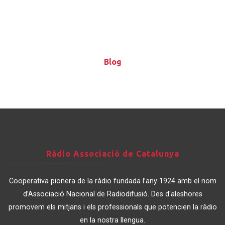
Blog
Blog
Ràdio
Ràdio Associació de Catalunya
Associació
de
Cooperativa pionera de la ràdio fundada l’any 1924 amb el nom
Catalunya
d’Associació Nacional de Radiodifusió. Des d'aleshores
promovem els mitjans i els professionals que potencien la ràdio
en la nostra llengua.