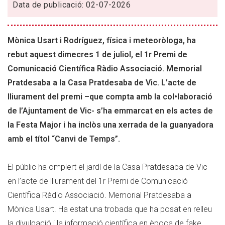
Data de publicació: 02-07-2026
Científica
Ràdio
Associació.
Mònica Usart i Rodríguez, física i meteoròloga, ha
Memorial
rebut aquest dimecres 1 de juliol, el 1r Premi de
Pratdesaba
a
Comunicació Científica Ràdio Associació. Memorial
Mònica
Pratdesaba a la Casa Pratdesaba de Vic. L’acte de
Usart
lliurament del premi –que compta amb la col•laboració
de l’Ajuntament de Vic- s’ha emmarcat en els actes de
la Festa Major i ha inclòs una xerrada de la guanyadora
amb el títol “Canvi de Temps”.
El públic ha omplert el jardí de la Casa Pratdesaba de Vic
en l’acte de lliurament del 1r Premi de Comunicació
Científica Ràdio Associació. Memorial Pratdesaba a
Mònica Usart. Ha estat una trobada que ha posat en relleu
la divulgació i la informació científica en època de fake