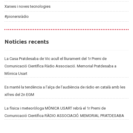
Xarxes i noves tecnologies
#pionersràdio
Noticies
Noticies recents
recents
La Casa Pratdesaba de Vic acull el lliurament del 1r Premi de
Comunicació Científica Ràdio Associació. Memorial Pratdesaba a
Mònica Usart
Es manté la tendència a l’alça de l’audiència de ràdio en català amb les
xifres del 2n EGM
La física i meteoròloga MÒNICA USART rebrà el 1r Premi de
Comunicació Científica RÀDIO ASSOCIACIÓ. MEMORIAL PRATDESABA