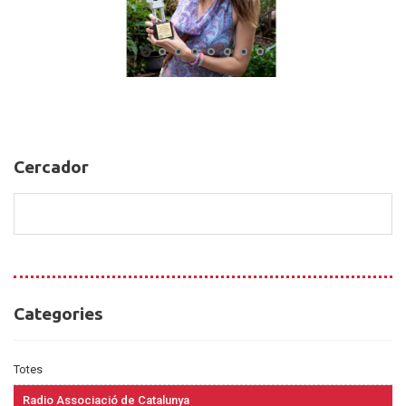
Cercador
Cercador
Categories
Categories
Totes
Radio Associació de Catalunya