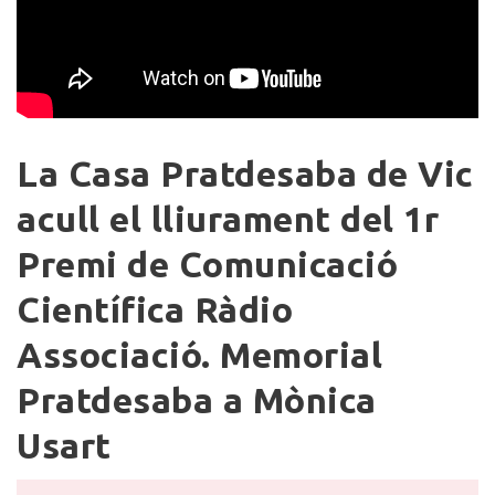
La
La Casa Pratdesaba de Vic
Casa
Pratdesaba
acull el lliurament del 1r
de
Premi de Comunicació
Vic
acull
Científica Ràdio
el
lliurament
Associació. Memorial
del
Pratdesaba a Mònica
1r
Premi
Usart
de
Comunicació