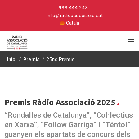
933 444 243
info@radioassociacio.cat
Català
Inici
/
Premis
/
25ns Premis
Premis Ràdio Associació 2025
“Rondalles de Catalunya”, “Col·lectius
en Xarxa”, “Follow Garriga” i “Téntol”
guanyen els apartats de concurs dels