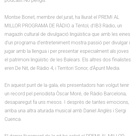
pòdcast No pengis.
Montse Bonet, membre del jurat, ha lliurat el PREMI AL
MILLOR PROGRAMA DE RÀDIO a Téntol, d’IB3 Ràdio, un
magazín cultural de divulgació lingüística que amb les eines
d’un programa d’entreteniment mostra passió per divulgar i
jugar amb la llengua i per presentar especialment als joves
el patrimoni lingüístic de les Balears. Els altres dos finalistes
eren De Nit, de Ràdio 4, i Territori Sonor, d’Àpunt Media.
En aquest punt de la gala, els presentadors han volgut tenir
un record pel periodista Òscar Moré, de Ràdio Barcelona,
desaparegut fa uns mesos. I desprès de tantes emocions,
arriba una altra aturada musical amb Daniel Anglès i Sergi
Cuenca.