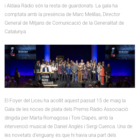
i Aldaia Ràdio són la resta de guardonats. La gala ha
comptata amb la presència de Marc Melillas, Director
General de Mitjans de Comunicació de la Generalitat de
Catalunya.
El Foyer del Liceu ha acollit aquest passat 15 de maig la
Gala de les noces de plata dels Premis Ràdio Associació
dirigida per Marta Romagosa i Toni Clapés, amb la
intervenció musical de Daniel Anglés i Sergi Cuenca. Una de
les novetats d’enguany és que hi havia una part dels