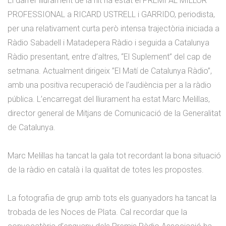
El darrer lliurament de la nit ha estat el PREMI AL MILLOR
PROFESSIONAL a RICARD USTRELL i GARRIDO, periodista,
per una relativament curta però intensa trajectòria iniciada a
Ràdio Sabadell i Matadepera Ràdio i seguida a Catalunya
Ràdio presentant, entre d’altres, “El Suplement” del cap de
setmana. Actualment dirigeix ”El Matí de Catalunya Ràdio”,
amb una positiva recuperació de l’audiència per a la ràdio
pública. L’encarregat del lliurament ha estat Marc Melillas,
director general de Mitjans de Comunicació de la Generalitat
de Catalunya.
Marc Melillas ha tancat la gala tot recordant la bona situació
de la ràdio en català i la qualitat de totes les propostes.
La fotografia de grup amb tots els guanyadors ha tancat la
trobada de les Noces de Plata. Cal recordar que la