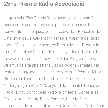
25ns Premis Ràdio Associació
La gala dels 25ns Premis Ràdio Associació ha permès
conèixer els guanyadors de la part de concurs de la
convocatòria que quedaven per desvetllar: “Rondalles de
Catalunya” de La Xarxa, com a Millor Programa de Ràdio
Local; “Col·lectius en Xarxa”, de Premià Mèdia, Premi a la
Inclusió; “Follow Garriga”, de Catalunya Ràdio, Premi a la
Innovació; i “Téntol”, d’IB3 Ràdio, Millor Programa de Ràdio.
Durant la gala també s’han lliurat els reconeixements a la
resta de guanyadors que ja es coneixien: el Premi al Millor
Professional per Ricard Ustrell i el Premi a l’Excel·lència per
“El Barça juga a RAC1”-25 anys. El documental “Dones de
Ràdio”, l’Arxiu Sonor de la Ràdio, el projecte “Dones a les
Ones”, el radiofonista Ricky Romero, i la referència
informativa de proximitat sobre la Dana d’Àpunt, Alzira Ràdio