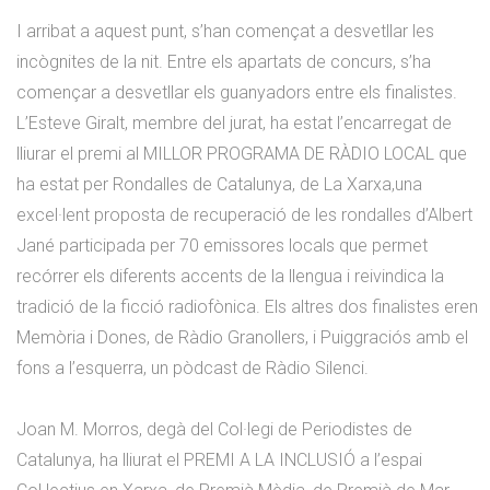
I arribat a aquest punt, s’han començat a desvetllar les
incògnites de la nit. Entre els apartats de concurs, s’ha
començar a desvetllar els guanyadors entre els finalistes.
L’Esteve Giralt, membre del jurat, ha estat l’encarregat de
lliurar el premi al MILLOR PROGRAMA DE RÀDIO LOCAL que
ha estat per Rondalles de Catalunya, de La Xarxa,una
excel·lent proposta de recuperació de les rondalles d’Albert
Jané participada per 70 emissores locals que permet
recórrer els diferents accents de la llengua i reivindica la
tradició de la ficció radiofònica. Els altres dos finalistes eren
Memòria i Dones, de Ràdio Granollers, i Puiggraciós amb el
fons a l’esquerra, un pòdcast de Ràdio Silenci.
Joan M. Morros, degà del Col·legi de Periodistes de
Catalunya, ha lliurat el PREMI A LA INCLUSIÓ a l’espai