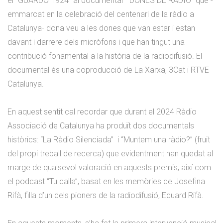
el “GUARDÓ 1924” al documental “DONES DE RÀDIO” que -
emmarcat en la celebració del centenari de la ràdio a
Catalunya- dona veu a les dones que van estar i estan
davant i darrere dels micròfons i que han tingut una
contribució fonamental a la història de la radiodifusió. El
documental és una coproducció de La Xarxa, 3Cat i RTVE
Catalunya.
En aquest sentit cal recordar que durant el 2024 Ràdio
Associació de Catalunya ha produït dos documentals
històrics: “La Ràdio Silenciada” i “Muntem una ràdio?” (fruit
del propi treball de recerca) que evidentment han quedat al
marge de qualsevol valoració en aquests premis; així com
el podcast “Tu calla”, basat en les memòries de Josefina
Rifà, filla d’un dels pioners de la radiodifusió, Eduard Rifà.