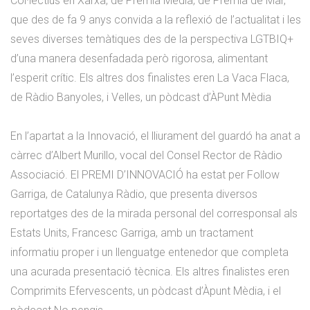
Col·lectius en Xarxa, de Premià Mèdia, de Premià de Mar,
que des de fa 9 anys convida a la reflexió de l’actualitat i les
seves diverses temàtiques des de la perspectiva LGTBIQ+
d’una manera desenfadada però rigorosa, alimentant
l’esperit crític. Els altres dos finalistes eren La Vaca Flaca,
de Ràdio Banyoles, i Velles, un pòdcast d’ÀPunt Mèdia
En l’apartat a la Innovació, el lliurament del guardó ha anat a
càrrec d’Albert Murillo, vocal del Consel Rector de Ràdio
Associació. El PREMI D’INNOVACIÓ ha estat per Follow
Garriga, de Catalunya Ràdio, que presenta diversos
reportatges des de la mirada personal del corresponsal als
Estats Units, Francesc Garriga, amb un tractament
informatiu proper i un llenguatge entenedor que completa
una acurada presentació tècnica. Els altres finalistes eren
Comprimits Efervescents, un pòdcast d’Àpunt Mèdia, i el