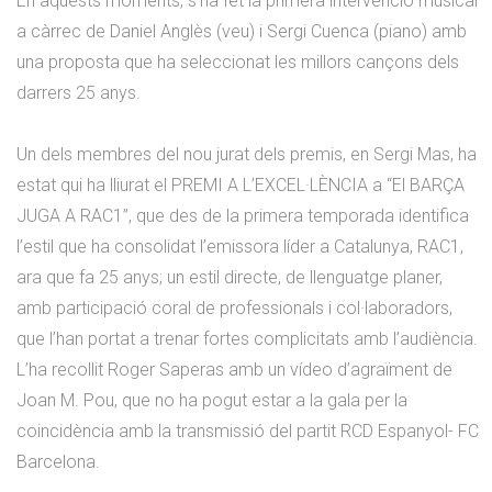
En aquests moments, s’ha fet la primera intervenció musical
a càrrec de Daniel Anglès (veu) i Sergi Cuenca (piano) amb
una proposta que ha seleccionat les millors cançons dels
darrers 25 anys.
Un dels membres del nou jurat dels premis, en Sergi Mas, ha
estat qui ha lliurat el PREMI A L’EXCEL·LÈNCIA a “El BARÇA
JUGA A RAC1”, que des de la primera temporada identifica
l’estil que ha consolidat l’emissora líder a Catalunya, RAC1,
ara que fa 25 anys; un estil directe, de llenguatge planer,
amb participació coral de professionals i col·laboradors,
que l’han portat a trenar fortes complicitats amb l’audiència.
L’ha recollit Roger Saperas amb un vídeo d’agraïment de
Joan M. Pou, que no ha pogut estar a la gala per la
coincidència amb la transmissió del partit RCD Espanyol- FC
Barcelona.