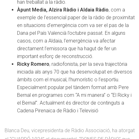
han treballat a la ràdio.
Àpunt Media, Alzira Ràdio i Aldaia Ràdio
, com a
exemple de l’essencial paper de la ràdio de proximitat
en situacions d’emergència com va ser el pas de la
Dana pel País Valencià l’octubre passat. En alguns
casos, com a Aldaia, l’emergència va afectar
directament l’emissora que ha hagut de fer un
important esforç de reconstrucció.
Ricky Romero
, radiofonista, per la seva trajectòria
iniciada als anys 70 que ha desenvolupat en diversos
àmbits com el musical, l’humorístic o l’esportiu.
Especialment popular pel tàndem format amb Pere
Bernal en programes com “A mi manera” o “El Ricky i
el Bernal”. Actualment és director de continguts a
Cadena Pirenaica de Ràdio i Televisió
Blanca Deu, vicepresidenta de Ràdio Associació, ha atorgat