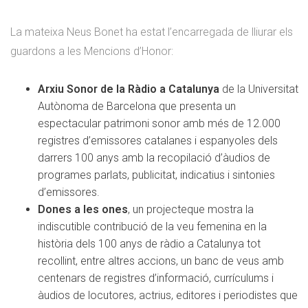
La mateixa Neus Bonet ha estat l’encarregada de lliurar els
guardons a les Mencions d’Honor:
Arxiu Sonor de la Ràdio a Catalunya
de la Universitat
Autònoma de Barcelona que presenta un
espectacular patrimoni sonor amb més de 12.000
registres d’emissores catalanes i espanyoles dels
darrers 100 anys amb la recopilació d’àudios de
programes parlats, publicitat, indicatius i sintonies
d’emissores.
Dones a les ones
, un projecteque mostra la
indiscutible contribució de la veu femenina en la
història dels 100 anys de ràdio a Catalunya tot
recollint, entre altres accions, un banc de veus amb
centenars de registres d’informació, currículums i
àudios de locutores, actrius, editores i periodistes que