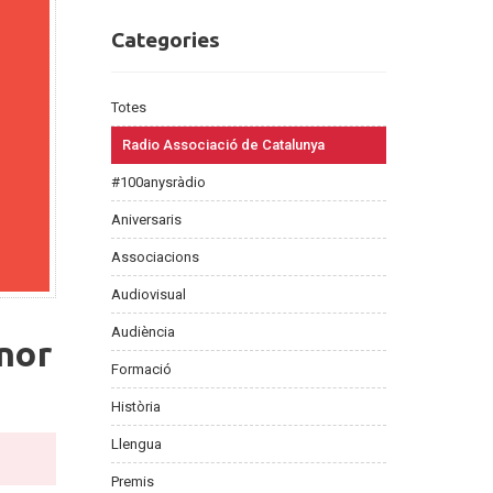
Categories
Categories
Totes
Radio Associació de Catalunya
#100anysràdio
Aniversaris
Associacions
Audiovisual
Audiència
nor
Formació
Història
Llengua
Premis