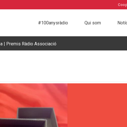
Coop
#100anysràdio
Qui som
Notí
ya | Premis Ràdio Associació