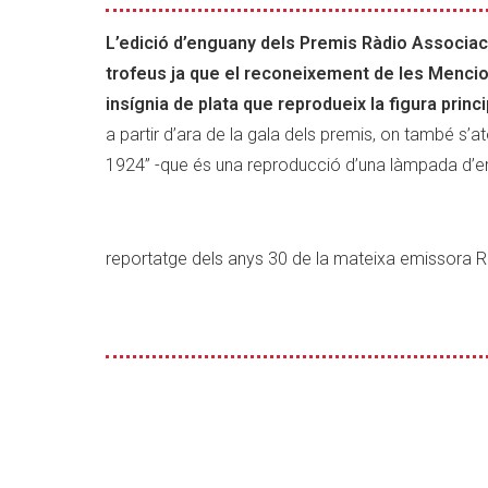
Mencions
d’Honor
L’edició d’enguany dels Premis Ràdio Associaci
dels
trofeus ja que el reconeixement de les Mencio
22ns
insígnia de plata que reprodueix la figura princ
Premis
a partir d’ara de la gala dels premis, on també s
Ràdio
Associació
1924” -que és una reproducció d’una làmpada d’emi
reportatge dels anys 30 de la mateixa emissora 