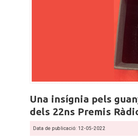
Una
Una insígnia pels gua
insígnia
pels
dels 22ns Premis Ràdi
guanyadors
de
Data de publicació: 12-05-2022
les