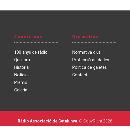
Coneix-
Normativa
Coneix-nos
Normativa
nos
100 anys de ràdio
Normativa d'us
Qui som
Protecció de dades
Història
Política de galetes
Notícies
Contacte
Premis
Galeria
Ràdio Associació de Catalunya
. © CopyRight 2026