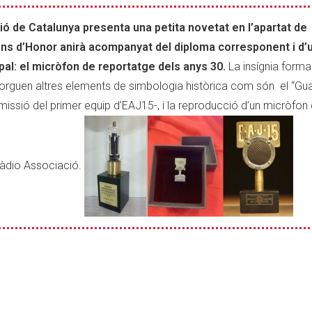
ó de Catalunya presenta una petita novetat en l’apartat de
ns d’Honor anirà acompanyat del diploma corresponent i d’
ipal: el micròfon de reportatge dels anys 30.
La insígnia forma
’atorguen altres elements de simbologia històrica com són el “Gu
ssió del primer equip d’EAJ15-, i la reproducció d’un micròfon
Ràdio Associació.