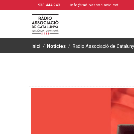
933 444 243
info@radioassociacio.cat
Inici
/
Noticies
/
Radio Associació de Catalun