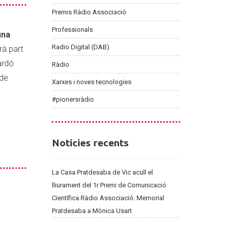
Premis Ràdio Associació
Professionals
una
Radio Digital (DAB)
rà part
ardó
Ràdio
 de
Xarxes i noves tecnologies
#pionersràdio
Noticies
Noticies recents
recents
La Casa Pratdesaba de Vic acull el
lliurament del 1r Premi de Comunicació
Científica Ràdio Associació. Memorial
Pratdesaba a Mònica Usart