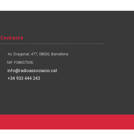
Contacte
Contacte
Av. Diagonal, 477, 08036, Barcelona
NIF. F08657306
info@radioassociacio.cat
+34 933 444 243