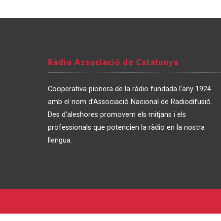
Ràdio
Ràdio Associació de Catalunya
Associació
de
Cooperativa pionera de la ràdio fundada l’any 1924
Catalunya
amb el nom d’Associació Nacional de Radiodifusió.
Des d'aleshores promovem els mitjans i els
professionals que potencien la ràdio en la nostra
llengua.