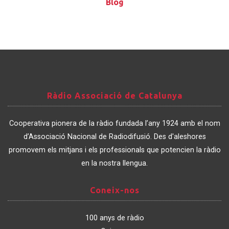
Blog
Ràdio
Ràdio Associació de Catalunya
Associació
de
Cooperativa pionera de la ràdio fundada l’any 1924 amb el nom
Catalunya
d’Associació Nacional de Radiodifusió. Des d'aleshores
promovem els mitjans i els professionals que potencien la ràdio
en la nostra llengua.
Coneix-
Coneix-nos
nos
100 anys de ràdio