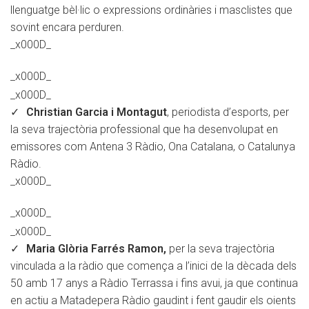
llenguatge bèl·lic o expressions ordinàries i masclistes que
sovint encara perduren.
_x000D_
_x000D_
_x000D_
Christian Garcia i Montagut
, periodista d’esports, per
la seva trajectòria professional que ha desenvolupat en
emissores com Antena 3 Ràdio, Ona Catalana, o Catalunya
Ràdio.
_x000D_
_x000D_
_x000D_
Maria Glòria Farrés Ramon
,
per la seva trajectòria
vinculada a la ràdio que comença a l’inici de la dècada dels
50 amb 17 anys a Ràdio Terrassa i fins avui, ja que continua
en actiu a Matadepera Ràdio gaudint i fent gaudir els oients