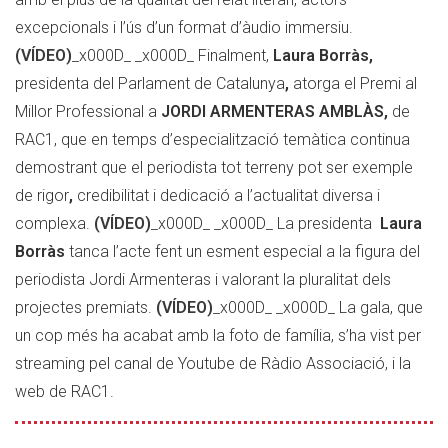
excepcionals i l’ús d’un format d’àudio immersiu.
(VÍDEO)
_x000D_ _x000D_ Finalment,
Laura Borràs,
presidenta del Parlament de Catalunya
,
atorga el Premi al
Millor Professional a
JORDI ARMENTERAS AMBLÀS,
de
RAC1, que en temps d’especialització temàtica continua
demostrant que el periodista tot terreny pot ser exemple
de rigor
,
credibilitat i dedicació a l’actualitat diversa i
complexa.
(VÍDEO)
_x000D_ _x000D_ La presidenta
Laura
Borràs
tanca l’acte fent un esment especial a la figura del
periodista Jordi Armenteras i valorant la pluralitat dels
projectes premiats.
(VÍDEO)
_x000D_ _x000D_ La gala, que
un cop més ha acabat amb la foto de família, s’ha vist per
streaming pel canal de Youtube de Ràdio Associació, i la
web de RAC1.