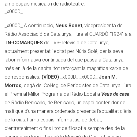
amb espais musicals i de radioteatre.
_x000D_
_x000D_ A continuació,
Neus Bonet
, vicepresidenta de
Ràdio Associació de Catalunya, lliura el GUARDÓ “1924” a al
TN-COMARQUES
de TV3-Televisió de Catalunya,
actualment presentat i editat per Núria Solé, per la seva
labor informativa continuada del que passa a Catalunya
més enllà de la capital tot reforçant la magnífica xarxa de
corresponsalies.
(VÍDEO)
_x000D_ _x000D_
Joan M.
Morros,
degà del Col·legi de Periodistes de Catalunya lliura
el Premi al Millor Programa de Ràdio Local a
Veus de casa
,
de Ràdio Benicarló, de Benicarló, un espai contenidor de
matí que d’una manera ordenada presenta l’actualitat diària
de la ciutat amb espais informatius, de debat,
d’entreteniment o fins i tot de filosofia sempre des de la
perspectiva local. També la Menció de Qualitat que ha