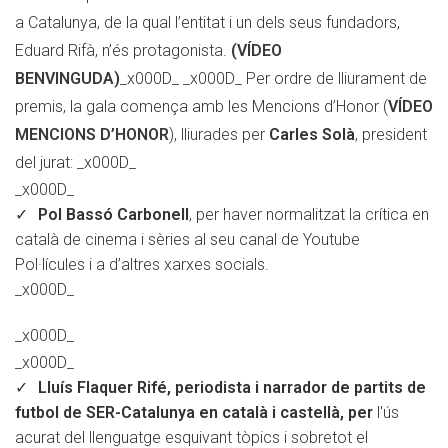
a Catalunya, de la qual l’entitat i un dels seus fundadors,
Eduard Rifà, n’és protagonista.
(VÍDEO
BENVINGUDA)
_x000D_ _x000D_ Per ordre de lliurament de
premis, la gala comença amb les Mencions d’Honor (
VÍDEO
MENCIONS D’HONOR
), lliurades per
Carles Solà
, president
del jurat:
_x000D_
_x000D_
Pol Bassó Carbonell
, per haver normalitzat la crítica en
català de cinema i sèries al seu canal de Youtube
Pol·lícules i a d’altres xarxes socials.
_x000D_
_x000D_
_x000D_
Lluís Flaquer Rifé
, periodista i narrador de partits de
futbol de SER-Catalunya en català i castellà, per
l'ús
acurat del llenguatge esquivant tòpics i sobretot el