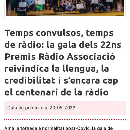
Temps
Temps convulsos, temps
convulsos,
temps
de ràdio: la gala dels 22ns
de
Premis Ràdio Associació
ràdio:
la
reivindica la llengua, la
gala
dels
credibilitat i s’encara cap
22ns
el centenari de la ràdio
Premis
Ràdio
Associació
Data de publicació: 20-05-2022
reivindica
la
llengua,
Amb la tornada a normalitat post-Covid, la gala de