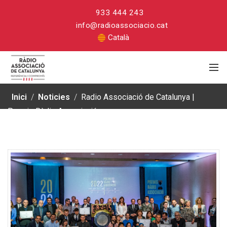
933 444 243
info@radioassociacio.cat
Català
Inici
/
Noticies
/
Radio Associació de Catalunya |
Premis Ràdio Associació