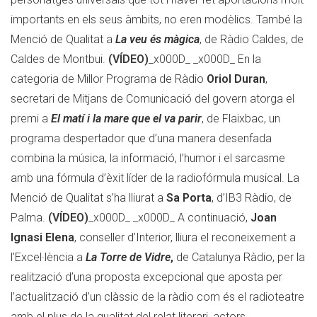
importants en els seus àmbits, no eren modèlics. També la
Menció de Qualitat a
La veu és màgica
, de Ràdio Caldes, de
Caldes de Montbui.
(VÍDEO)
_x000D_ _x000D_ En la
categoria de Millor Programa de Ràdio
Oriol Duran
,
secretari de Mitjans de Comunicació del govern atorga el
premi a
El matí i la mare que el va parir
, de Flaixbac, un
programa despertador que d’una manera desenfada
combina la música, la informació, l’humor i el sarcasme
amb una fórmula d’èxit líder de la radiofórmula musical. La
Menció de Qualitat s’ha lliurat a
Sa Porta
, d’IB3 Ràdio, de
Palma.
(VÍDEO)
_x000D_ _x000D_ A continuació,
Joan
Ignasi Elena
, conseller d’Interior, lliura el reconeixement a
l’Excel·lència a
La Torre de Vidre
,
de Catalunya Ràdio, per la
realització d’una proposta excepcional que aposta per
l’actualització d’un clàssic de la ràdio com és el radioteatre
amb el plus de la qualitat del relat literari, actors