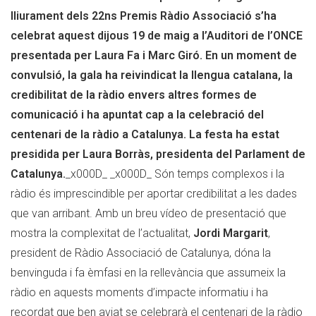
la
lliurament dels 22ns Premis Ràdio Associació s’ha
credibilitat
celebrat aquest dijous 19 de maig a l’Auditori de l’ONCE
i
presentada per Laura Fa i Marc Giró. En un moment de
s’encara
convulsió, la gala ha reivindicat la llengua catalana, la
cap
credibilitat de la ràdio envers altres formes de
el
comunicació i ha apuntat cap a la celebració del
centenari
de
centenari de la ràdio a Catalunya. La festa ha estat
la
presidida per Laura Borràs, presidenta del Parlament de
ràdio
Catalunya.
_x000D_ _x000D_ Són temps complexos i la
ràdio és imprescindible per aportar credibilitat a les dades
que van arribant. Amb un breu vídeo de presentació que
mostra la complexitat de l’actualitat,
Jordi Margarit
,
president de Ràdio Associació de Catalunya, dóna la
benvinguda i fa èmfasi en la rellevància que assumeix la
ràdio en aquests moments d’impacte informatiu i ha
recordat que ben aviat se celebrarà el centenari de la ràdio