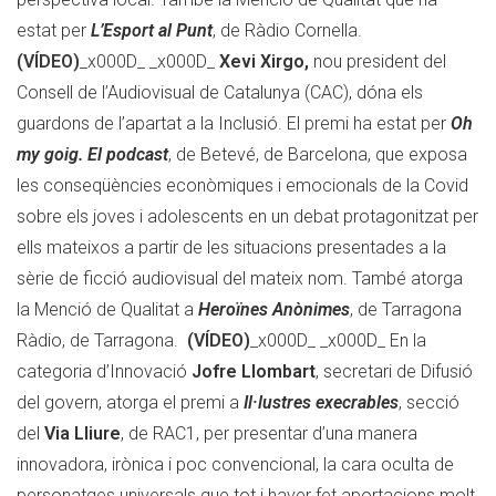
estat per
L’Esport al Punt
, de Ràdio Cornella.
(VÍDEO)
_x000D_ _x000D_
Xevi Xirgo,
nou president del
Consell de l’Audiovisual de Catalunya (CAC), dóna els
guardons de l’apartat a la Inclusió. El premi ha estat per
Oh
my goig. El podcast
, de Betevé, de Barcelona, que exposa
les conseqüències econòmiques i emocionals de la Covid
sobre els joves i adolescents en un debat protagonitzat per
ells mateixos a partir de les situacions presentades a la
sèrie de ficció audiovisual del mateix nom. També atorga
la Menció de Qualitat a
Heroïnes Anònimes
, de Tarragona
Ràdio, de Tarragona.
(VÍDEO)
_x000D_ _x000D_ En la
categoria d’Innovació
Jofre Llombart
, secretari de Difusió
del govern, atorga el premi a
Il·lustres execrables
, secció
del
Via Lliure
, de RAC1, per presentar d’una manera
innovadora, irònica i poc convencional, la cara oculta de
personatges universals que tot i haver fet aportacions molt