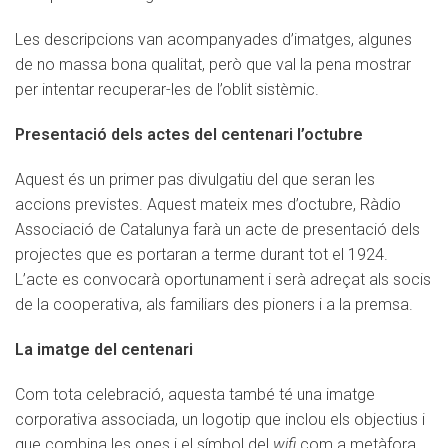
Les descripcions van acompanyades d’imatges, algunes
de no massa bona qualitat, però que val la pena mostrar
per intentar recuperar-les de l’oblit sistèmic.
Presentació dels actes del centenari l’octubre
Aquest és un primer pas divulgatiu del que seran les
accions previstes. Aquest mateix mes d’octubre, Ràdio
Associació de Catalunya farà un acte de presentació dels
projectes que es portaran a terme durant tot el 1924.
L’acte es convocarà oportunament i serà adreçat als socis
de la cooperativa, als familiars des pioners i a la premsa.
La imatge del centenari
Com tota celebració, aquesta també té una imatge
corporativa associada, un logotip que inclou els objectius i
que combina les ones i el símbol del
wifi
com a metàfora