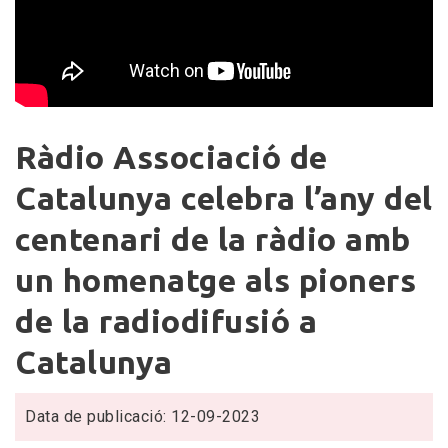
Ràdio
Ràdio Associació de
Associació
de
Catalunya celebra l’any del
Catalunya
centenari de la ràdio amb
celebra
l’any
un homenatge als pioners
del
centenari
de la radiodifusió a
de
Catalunya
la
ràdio
amb
Data de publicació: 12-09-2023
un