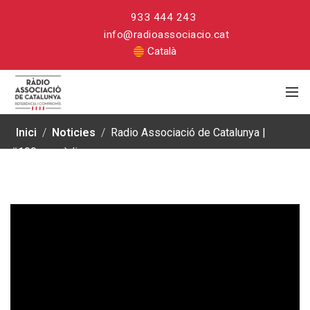
933 444 243
info@radioassociacio.cat
Català
Inici
/
Noticies
/
Radio Associació de Catalunya |
#100anysràdio