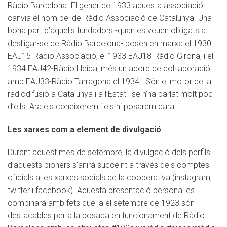
Ràdio Barcelona. El gener de 1933 aquesta associació
canvia el nom pel de Ràdio Associació de Catalunya. Una
bona part d’aquells fundadors -quan es veuen obligats a
deslligar-se de Ràdio Barcelona- posen en marxa el 1930
EAJ15-Ràdio Associació, el 1933 EAJ18-Ràdio Girona, i el
1934 EAJ42-Ràdio Lleida, més un acord de col·laboració
amb EAJ33-Ràdio Tarragona el 1934. Són el motor de la
radiodifusió a Catalunya i a l’Estat i se n’ha parlat molt poc
d’ells. Ara els coneixerem i els hi posarem cara.
Les xarxes com a element de divulgació
Durant aquest mes de setembre, la divulgació dels perfils
d’aquests pioners s’anirà succeint a través dels comptes
oficials a les xarxes socials de la cooperativa (instagram,
twitter i facebook). Aquesta presentació personal es
combinarà amb fets que ja el setembre de 1923 són
destacables per a la posada en funcionament de Ràdio