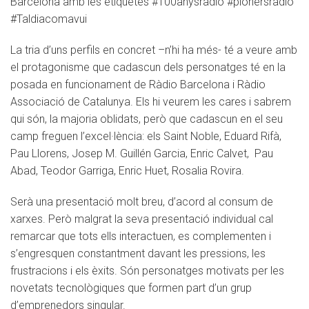
Barcelona amb les etiquetes #100anysràdio #pionersràdio
#Taldiacomavui
La tria d’uns perfils en concret –n’hi ha més- té a veure amb
el protagonisme que cadascun dels personatges té en la
posada en funcionament de Ràdio Barcelona i Ràdio
Associació de Catalunya. Els hi veurem les cares i sabrem
qui són, la majoria oblidats, però que cadascun en el seu
camp freguen l’excel·lència: els Saint Noble, Eduard Rifà,
Pau Llorens, Josep M. Guillén Garcia, Enric Calvet, Pau
Abad, Teodor Garriga, Enric Huet, Rosalia Rovira.
Serà una presentació molt breu, d’acord al consum de
xarxes. Però malgrat la seva presentació individual cal
remarcar que tots ells interactuen, es complementen i
s’engresquen constantment davant les pressions, les
frustracions i els èxits. Són personatges motivats per les
novetats tecnològiques que formen part d’un grup
d’emprenedors singular.