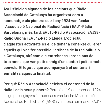
homenatge
als
Avui s’inicien algunes de les accions que Ràdio
pioners
Associació de Catalunya ha organitzat com a
de
homenatge als pioners que l’any 1924 van fundar
la
l’Associació Nacional de Radiodifusió i EAJ1-Ràdio
radiodifusió
Barcelona i, més tard, EAJ15-Ràdio Associació, EAJ38-
a
Ràdio Girona i EAJ42-Ràdio Lleida. L’objectiu
Catalunya
d’aquestes activitats és el de donar a conèixer qui eren
aquells qui van fer possible l’arribada de la radiodifusió
a Catalunya, així com els entrebancs i pressions de
tota mena que van patir enmig d’un context polític molt
convuls. El logotip que acompanyarà el centenari
emfatitza aquesta finalitat.
Per què Ràdio Associació celebra el centenari de la
ràdio i dels seus pioners?
Perquè el 19 de febrer de 1924
un grup d’enginyers i empresaris van fundar l’Associació
Nacional de Radiodifusió (ANR) i van posar en marxa EAJ1-