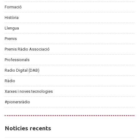
Formació
Història
Llengua
Premis
Premis Ràdio Associació
Professionals
Radio Digital (DAB)
Ràdio
Xarxes i noves tecnologies
#pionersràdio
Noticies
Noticies recents
recents