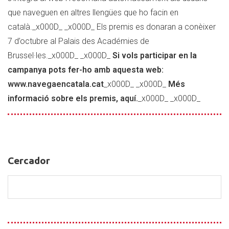
que naveguen en altres llengües que ho facin en
català._x000D_ _x000D_ Els premis es donaran a conèixer
7 d’octubre al Palais des Académies de
Brussel·les._x000D_ _x000D_
Si vols participar en la
campanya pots fer-ho amb aquesta web:
www.navegaencatala.cat
_x000D_ _x000D_
Més
informació sobre els premis,
aquí.
_x000D_ _x000D_
Cercador
Cercador