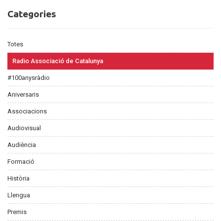
Categories
Categories
Totes
Radio Associació de Catalunya
#100anysràdio
Aniversaris
Associacions
Audiovisual
Audiència
Formació
Història
Llengua
Premis