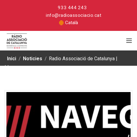
933 444 243
info@radioassociacio.cat
Català
Inici
/
Noticies
/
Radio Associació de Catalunya |
Llengua