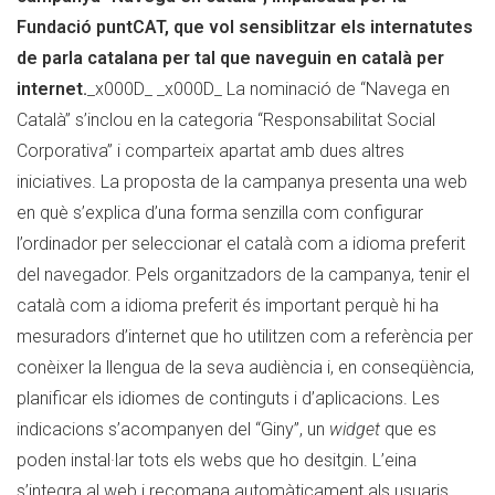
Fundació puntCAT, que vol sensiblitzar els internatutes
de parla catalana per tal que naveguin en català per
internet.
_x000D_ _x000D_ La nominació de “Navega en
Català” s’inclou en la categoria “Responsabilitat Social
Corporativa” i comparteix apartat amb dues altres
iniciatives. La proposta de la campanya presenta una web
en què s’explica d’una forma senzilla com configurar
l’ordinador per seleccionar el català com a idioma preferit
del navegador. Pels organitzadors de la campanya, tenir el
català com a idioma preferit és important perquè hi ha
mesuradors d’internet que ho utilitzen com a referència per
conèixer la llengua de la seva audiència i, en conseqüència,
planificar els idiomes de continguts i d’aplicacions. Les
indicacions s’acompanyen del “Giny”, un
widget
que es
poden instal·lar tots els webs que ho desitgin. L’eina
s’integra al web i recomana automàticament als usuaris