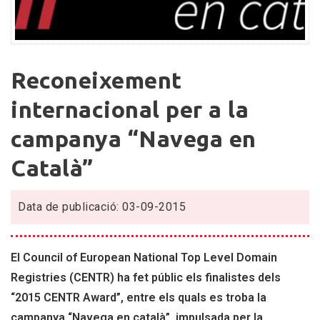
Reconeixement
Reconeixement
internacional
per
internacional per a la
a
campanya “Navega en
la
campanya
Català”
“Navega
en
Data de publicació: 03-09-2015
Català”
El Council of European National Top Level Domain
Registries (CENTR) ha fet públic els finalistes dels
“2015 CENTR Award”, entre els quals es troba la
campanya “Navega en català”, impulsada per la