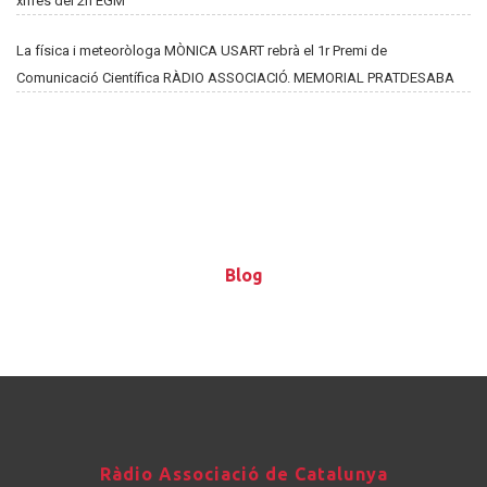
xifres del 2n EGM
La física i meteoròloga MÒNICA USART rebrà el 1r Premi de
Comunicació Científica RÀDIO ASSOCIACIÓ. MEMORIAL PRATDESABA
Blog
Blog
Ràdio
Ràdio Associació de Catalunya