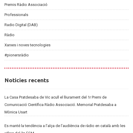
Premis Ràdio Associació
Professionals
Radio Digital (DAB)
Ràdio
Xarxes i noves tecnologies
#pionersràdio
Noticies
Noticies recents
recents
La Casa Pratdesaba de Vic acull el lliurament del 1r Premi de
Comunicació Científica Ràdio Associació. Memorial Pratdesaba a
Mònica Usart
Es manté la tendència a l’alça de l’audiència de ràdio en català amb les