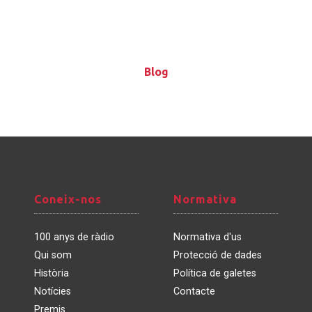
Blog
Blog
Coneix-
Normativa
Coneix-nos
Normativa
nos
100 anys de ràdio
Normativa d'us
Qui som
Protecció de dades
Història
Política de galetes
Notícies
Contacte
Premis