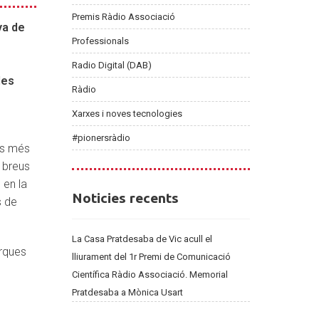
Premis Ràdio Associació
ya de
Professionals
Radio Digital (DAB)
les
Ràdio
Xarxes i noves tecnologies
#pionersràdio
ts més
t breus
 en la
Noticies
Noticies recents
s de
recents
La Casa Pratdesaba de Vic acull el
erques
lliurament del 1r Premi de Comunicació
Científica Ràdio Associació. Memorial
Pratdesaba a Mònica Usart