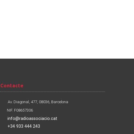
Contacte
Contacte
Av. Diagonal, 477, 08036, Barcelona
NIF. F08657306
info@radioassociacio.cat
+34 933 444 243