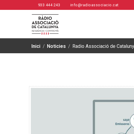
933 444 243
info@radioassociacio.cat
Inici
/
Noticies
/
Radio Associació de Cataluny