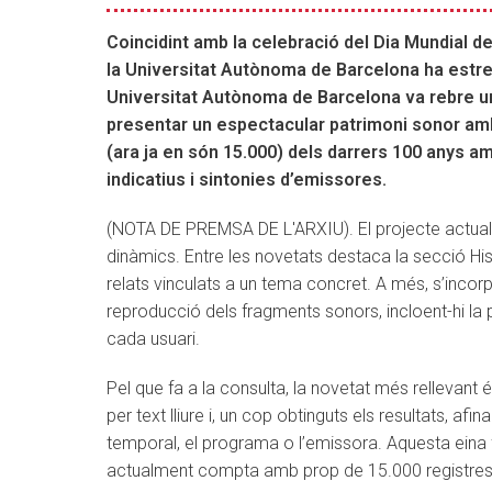
Catalunya
renova
Coincidint amb la celebració del Dia Mundial de 
la
la Universitat Autònoma de Barcelona ha estre
seva
Universitat Autònoma de Barcelona va rebre u
imatge
presentar un espectacular patrimoni sonor am
(ara ja en són 15.000) dels darrers 100 anys am
indicatius i sintonies d’emissores.
(NOTA DE PREMSA DE L'ARXIU). El projecte actualit
dinàmics. Entre les novetats destaca la secció His
relats vinculats a un tema concret. A més, s’incorp
reproducció dels fragments sonors, incloent-hi la po
cada usuari.
Pel que fa a la consulta, la novetat més rellevan
per text lliure i, un cop obtinguts els resultats, afi
temporal, el programa o l’emissora. Aquesta eina f
actualment compta amb prop de 15.000 registres 