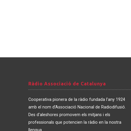
Ràdio
Ràdio Associació de Catalunya
Associació
de
Cooperativa pionera de la ràdio fundada l’any 1924
Catalunya
amb el nom d’Associació Nacional de Radiodifusió.
Des d'aleshores promovem els mitjans i els
professionals que potencien la ràdio en la nostra
llengua.