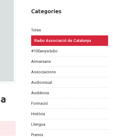
Categories
Categories
Totes
Radio Associació de Catalunya
#100anysràdio
Aniversaris
Associacions
Audiovisual
Audiència
va
Formació
Història
Llengua
Premis