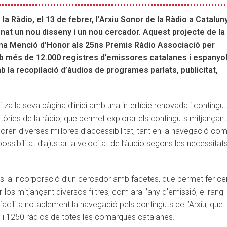
la Ràdio, el 13 de febrer, l’Arxiu Sonor de la Ràdio a Catalun
nat un nou disseny i un nou cercador.
Aquest projecte de la
na Menció d'Honor als 25ns Premis Ràdio Associació per
b més de 12.000 registres d’emissores catalanes i espanyo
b la recopilació d’àudios de programes parlats, publicitat,
za la seva pàgina d’inici amb una interfície renovada i contingu
tòries de la ràdio, que permet explorar els continguts mitjançan
oren diverses millores d’accessibilitat, tant en la navegació com
ssibilitat d’ajustar la velocitat de l’àudio segons les necessitat
t és la incorporació d’un cercador amb facetes, que permet fer c
nar-los mitjançant diversos filtres, com ara l’any d’emissió, el rang
acilita notablement la navegació pels continguts de l’Arxiu, que
i 1250 ràdios de totes les comarques catalanes.