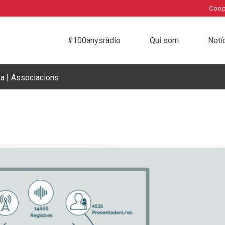
Coop
#100anysràdio
Qui som
Notí
a | Associacions