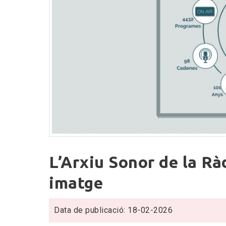
L’Arxiu
L’Arxiu Sonor de la Rà
Sonor
de
imatge
la
Ràdio
Data de publicació: 18-02-2026
a