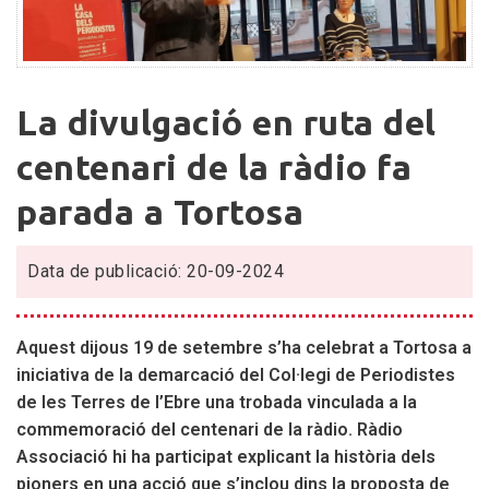
La
La divulgació en ruta del
divulgació
en
centenari de la ràdio fa
ruta
parada a Tortosa
del
centenari
de
Data de publicació: 20-09-2024
la
ràdio
fa
Aquest dijous 19 de setembre s’ha celebrat a Tortosa a
parada
iniciativa de la demarcació del Col·legi de Periodistes
a
de les Terres de l’Ebre una trobada vinculada a la
Tortosa
commemoració del centenari de la ràdio. Ràdio
Associació hi ha participat explicant la història dels
pioners en una acció que s’inclou dins la proposta de