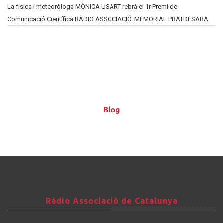
La física i meteoròloga MÒNICA USART rebrà el 1r Premi de
Comunicació Científica RÀDIO ASSOCIACIÓ. MEMORIAL PRATDESABA
Blog
Blog
Ràdio
Ràdio Associació de Catalunya
Associació