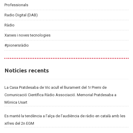
Professionals
Radio Digital (DAB)
Ràdio
Xarxes i noves tecnologies
#pionersràdio
Noticies
Noticies recents
recents
La Casa Pratdesaba de Vic acull el lliurament del 1r Premi de
Comunicació Científica Ràdio Associació. Memorial Pratdesaba a
Mònica Usart
Es manté la tendència a l’alça de l’audiència de ràdio en català amb les
xifres del 2n EGM