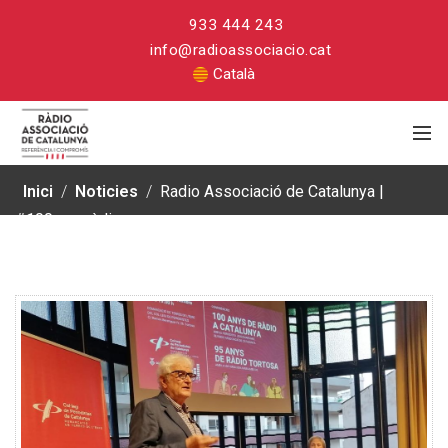
933 444 243
info@radioassociacio.cat
Català
Inici
/
Noticies
/
Radio Associació de Catalunya |
#100anysràdio