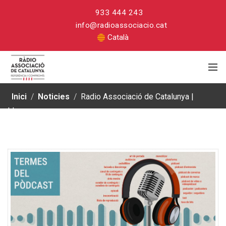
933 444 243
info@radioassociacio.cat
Català
Inici
/
Noticies
/
Radio Associació de Catalunya |
Llengua