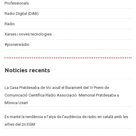
Professionals
Radio Digital (DAB)
Ràdio
Xarxes i noves tecnologies
#pionersràdio
Noticies
Noticies recents
recents
La Casa Pratdesaba de Vic acull el lliurament del 1r Premi de
Comunicació Científica Ràdio Associació. Memorial Pratdesaba a
Mònica Usart
Es manté la tendència a l’alça de l’audiència de ràdio en català amb les
xifres del 2n EGM