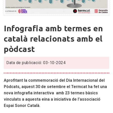
Infografia
Infografia amb termes en
amb
termes
català relacionats amb el
en
pòdcast
català
relacionats
amb
Data de publicació: 03-10-2024
el
pòdcast
Aprofitant la commemoració del Dia Internacional del
Pòdcats, aquest 30 de setembre el Termcat ha fet una
nova infografia interactiva amb 23 termes bàsics
vinculats a aquesta eina a iniciativa de l’associació
Espai Sonor Català.