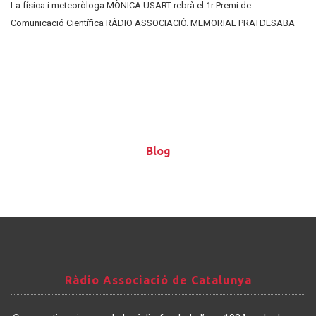
La física i meteoròloga MÒNICA USART rebrà el 1r Premi de
Comunicació Científica RÀDIO ASSOCIACIÓ. MEMORIAL PRATDESABA
Blog
Blog
Ràdio
Ràdio Associació de Catalunya
Associació