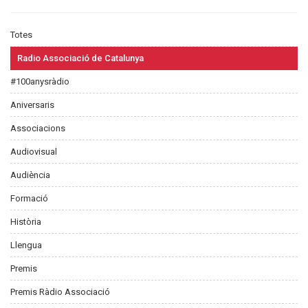
Totes
Radio Associació de Catalunya
#100anysràdio
Aniversaris
Associacions
Audiovisual
Audiència
Formació
Història
Llengua
Premis
Premis Ràdio Associació