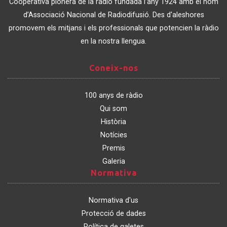
de
Cooperativa pionera de la ràdio fundada l’any 1924 amb el nom
Catalunya
d’Associació Nacional de Radiodifusió. Des d'aleshores
promovem els mitjans i els professionals que potencien la ràdio
en la nostra llengua.
Coneix-
Coneix-nos
nos
100 anys de ràdio
Qui som
Història
Notícies
Premis
Galeria
Normativa
Normativa
Normativa d'us
Protecció de dades
Política de galetes