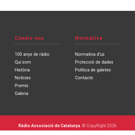
Coneix-
Normativa
Coneix-nos
Normativa
nos
100 anys de ràdio
Normativa d'us
Qui som
Protecció de dades
Història
Política de galetes
Notícies
Contacte
Premis
Galeria
Ràdio Associació de Catalunya
. © CopyRight 2026