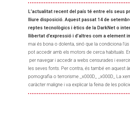
la
censura
L’actualitat recent del país té entre els seus p
o
lliure disposició. Aquest passat 14 de setembre
un
reptes tecnològics i ètics de la DarkNet o int
espai
llibertat d’expressió i d’altres com a element i
per
al
mai és bona o dolenta, sinó que la condiciona l’ús q
cibercrim?
pot accedir amb els motors de cerca habituals. En E
per navegar i accedir a webs censurades i exercir e
les seves fonts. Per contra, és també en aquest à
pornografia o terrorisme._x000D_ _x000D_ La xer
caràcter maligne i va explicar la feina de les po