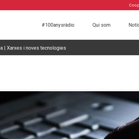
Coop
#100anysràdio
Qui som
Notí
a | Xarxes i noves tecnologies