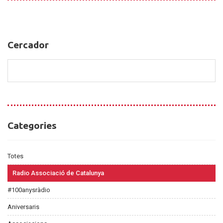
Cercador
Cercador
Categories
Categories
Totes
Radio Associació de Catalunya
#100anysràdio
Aniversaris