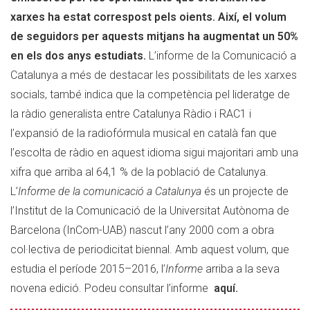
socials
xarxes ha estat correspost pels oients. Així, el volum
de seguidors per aquests mitjans ha augmentat un 50%
en els dos anys estudiats.
L’informe de la Comunicació a
Catalunya a més de destacar les possibilitats de les xarxes
socials, també indica que la competència pel lideratge de
la ràdio generalista entre Catalunya Ràdio i RAC1 i
l’expansió de la radiofórmula musical en català fan que
l’escolta de ràdio en aquest idioma sigui majoritari amb una
xifra que arriba al 64,1 % de la població de Catalunya.
L’
Informe de la comunicació a Catalunya
és un projecte de
l’Institut de la Comunicació de la Universitat Autònoma de
Barcelona (InCom-UAB) nascut l’any 2000 com a obra
col·lectiva de periodicitat biennal. Amb aquest volum, que
estudia el període 2015–2016, l’
Informe
arriba a la seva
novena edició. Podeu consultar l’informe
aquí.