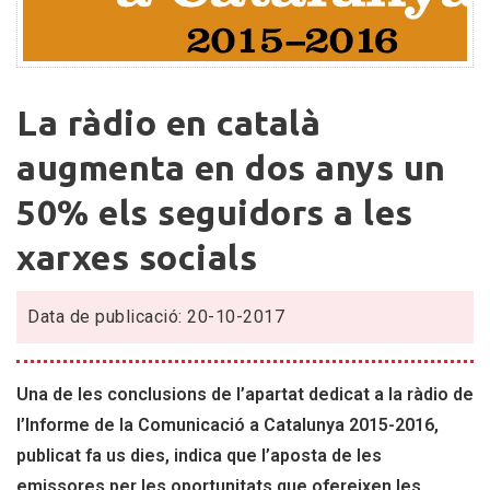
La
La ràdio en català
ràdio
en
augmenta en dos anys un
català
50% els seguidors a les
augmenta
en
xarxes socials
dos
anys
un
Data de publicació: 20-10-2017
50%
els
Una de les conclusions de l’apartat dedicat a la ràdio de
seguidors
a
l’Informe de la Comunicació a Catalunya 2015-2016,
les
publicat fa us dies, indica que l’aposta de les
xarxes
emissores per les oportunitats que ofereixen les