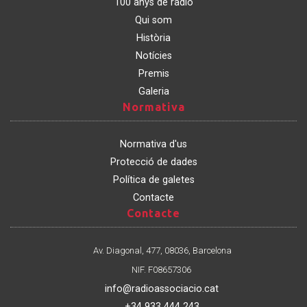
100 anys de ràdio
Qui som
Història
Notícies
Premis
Galeria
Normativa
Normativa
Normativa d'us
Protecció de dades
Política de galetes
Contacte
Contacte
Contacte
Av. Diagonal, 477, 08036, Barcelona
NIF. F08657306
info@radioassociacio.cat
+34 933 444 243