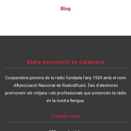
Blog
Blog
Ràdio
Ràdio Associació de Catalunya
Associació
de
Cooperativa pionera de la ràdio fundada l’any 1924 amb el nom
Catalunya
d’Associació Nacional de Radiodifusió. Des d'aleshores
promovem els mitjans i els professionals que potencien la ràdio
en la nostra llengua.
Coneix-
Coneix-nos
nos