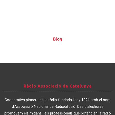
Blog
Blog
Ràdio
Ràdio Associació de Catalunya
Associació
de
Cooperativa pionera de la ràdio fundada l’any 1924 amb el nom
Catalunya
d’Associació Nacional de Radiodifusió. Des d'aleshores
promovem els mitjans i els professionals que potencien la ràdio