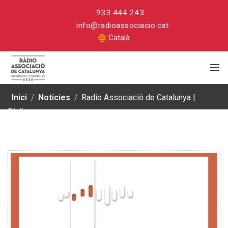
933 444 243
info@radioassociacio.cat
Català
Inici
/
Noticies
/
Radio Associació de Catalunya |
Ràdio