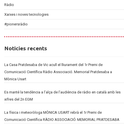
Ràdio
Xarxes i noves tecnologies
#pionersràdio
Noticies
Noticies recents
recents
La Casa Pratdesaba de Vic acull el lliurament del 1r Premi de
Comunicació Científica Ràdio Associació. Memorial Pratdesaba a
Mònica Usart
Es manté la tendència a l’alça de l’audiència de ràdio en català amb les
xifres del 2n EGM
La física i meteoròloga MÒNICA USART rebrà el 1r Premi de
Comunicació Científica RÀDIO ASSOCIACIÓ. MEMORIAL PRATDESABA