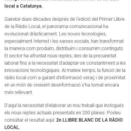
local a Catalunya.
Gairebé dues dècades després de l'edició del Primer Llibre
de la Ràdio Local, el panorama comunicacional ha
evolucionat dràsticament. Les noves tecnologies,
especialment Internet i les xarxes socials, han transformat
la manera com produïm, distribuïm i consumim continguts.
El sector ha afrontat nous reptes, des de la precarietat
laboral fins a la necessitat d'adaptar-se constantment a les
innovacions tecnològiques. Al mateix temps, la funció de la
ràdio local com a garant d'informació veraç i de proximitat
en un món de creixent desinformació s'ha tornat encara
més rellevant.
D'aquí la necessitat d'elaborar un nou treball que inclogués
els nous reptes actuals presentats en 200 planes. Podeu
consultar el resultat aquí:
2n LLIBRE BLANC DE LA RÀDIO
LOCAL
.