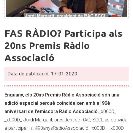
FAS
FAS RÀDIO? Participa als
RÀDIO?
Participa
20ns Premis Ràdio
als
Associació
20ns
Premis
Ràdio
Data de publicació: 17-01-2020
Associació
Enguany, els 20ns Premis Ràdio Associació són una
edició especial perquè coincideixen amb el 90è
aniversari de l’emissora Ràdio Associació.
_x000D_
_x000D_ Jordi Margarit, president de RAC, SCCL us convida
a participar-hi.
#
90anysRadioAssociació
_x000D_ _x000D_