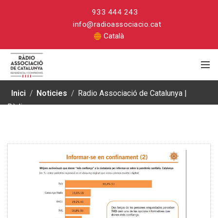
933 444 243
info@radioassociacio.cat
Català
Inici
/
Noticies
/
Radio Associació de Catalunya |
Ràdio