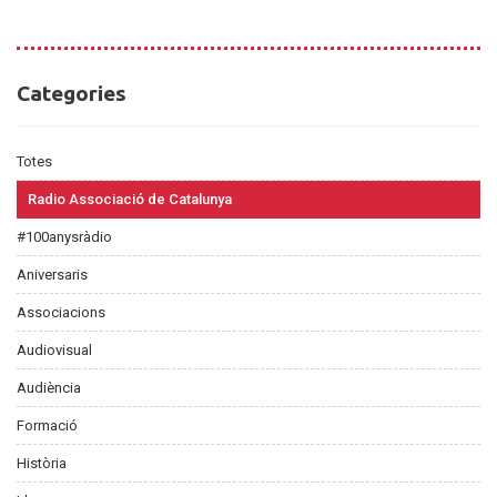
Categories
Categories
Totes
Radio Associació de Catalunya
#100anysràdio
Aniversaris
Associacions
Audiovisual
Audiència
Formació
Història