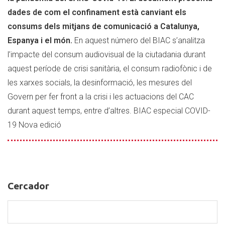
mitjans
dades de com el confinament està canviant els
de
consums dels mitjans de comunicació a Catalunya,
comunicació
Espanya i el món.
En aquest número del BIAC s’analitza
l’impacte del consum audiovisual de la ciutadania durant
aquest període de crisi sanitària, el consum radiofònic i de
les xarxes socials, la desinformació, les mesures del
Govern per fer front a la crisi i les actuacions del CAC
durant aquest temps, entre d’altres.
BIAC especial COVID-
19 Nova edició
Cercador
Cercador