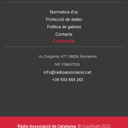
Normativa d'us
Protecció de dades
Política de galetes
Contacte
Contacte
Contacte
Av. Diagonal, 477, 08036, Barcelona
NIF. F08657306
info@radioassociacio.cat
+34 933 444 243
Ràdio Associació de Catalunya
. © CopyRight 2026