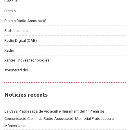
Llengua
Premis
Premis Ràdio Associació
Professionals
Radio Digital (DAB)
Ràdio
Xarxes i noves tecnologies
#pionersràdio
Noticies
Noticies recents
recents
La Casa Pratdesaba de Vic acull el lliurament del 1r Premi de
Comunicació Científica Ràdio Associació. Memorial Pratdesaba a
Mònica Usart