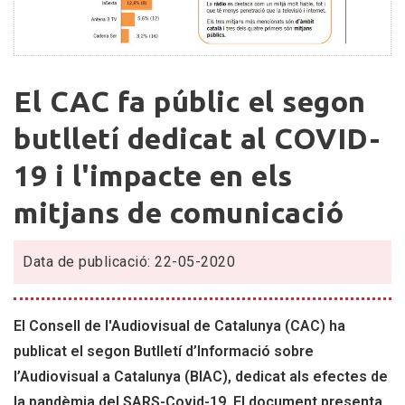
El
El CAC fa públic el segon
CAC
fa
butlletí dedicat al COVID-
públic
19 i l'impacte en els
el
segon
mitjans de comunicació
butlletí
dedicat
al
Data de publicació: 22-05-2020
COVID-
19
El Consell de l'Audiovisual de Catalunya (CAC) ha
i
l'impacte
publicat el segon Butlletí d’Informació sobre
en
l’Audiovisual a Catalunya (BIAC), dedicat als efectes de
els
la pandèmia del SARS-Covid-19. El document presenta