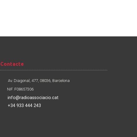
Contacte
Contacte
Av. Diagonal, 477, 08036, Barcelona
NIF. F08657306
info@radioassociacio.cat
+34 933 444 243