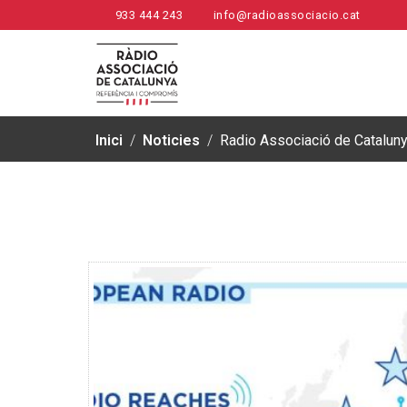
933 444 243
info@radioassociacio.cat
Inici
/
Noticies
/
Radio Associació de Cataluny