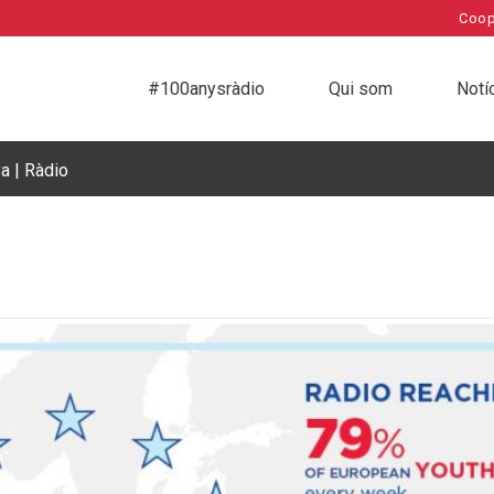
Coop
#100anysràdio
Qui som
Notí
a | Ràdio