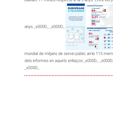
anys._x000D_ _x000D_
mundial de mitjans de servei públic amb 115 mem
dels informes en aquets enllaços:_x000D_ _x000
_x000D_