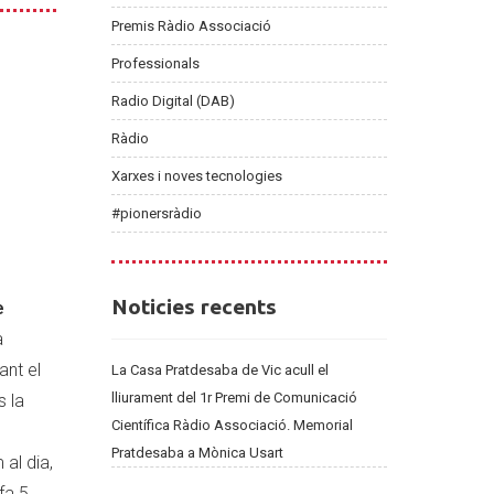
Premis Ràdio Associació
Professionals
Radio Digital (DAB)
Ràdio
e
Xarxes i noves tecnologies
#pionersràdio
Noticies
Noticies recents
e
recents
a
ant el
La Casa Pratdesaba de Vic acull el
lliurament del 1r Premi de Comunicació
s la
Científica Ràdio Associació. Memorial
l
Pratdesaba a Mònica Usart
al dia,
fa 5