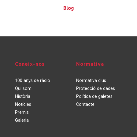
Blog
Blog
Coneix-
Normativa
Coneix-nos
Normativa
nos
100 anys de ràdio
Normativa d'us
Qui som
Protecció de dades
Història
Política de galetes
Notícies
Contacte
Premis
Galeria