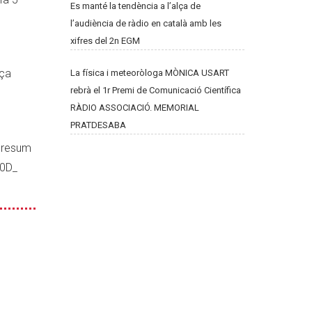
Es manté la tendència a l’alça de
l’audiència de ràdio en català amb les
xifres del 2n EGM
nça
La física i meteoròloga MÒNICA USART
rebrà el 1r Premi de Comunicació Científica
RÀDIO ASSOCIACIÓ. MEMORIAL
PRATDESABA
n resum
0D_