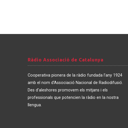
Ràdio
Ràdio Associació de Catalunya
Associació
de
Cooperativa pionera de la ràdio fundada l’any 1924
Catalunya
amb el nom d’Associació Nacional de Radiodifusió.
Des d'aleshores promovem els mitjans i els
professionals que potencien la ràdio en la nostra
llengua.