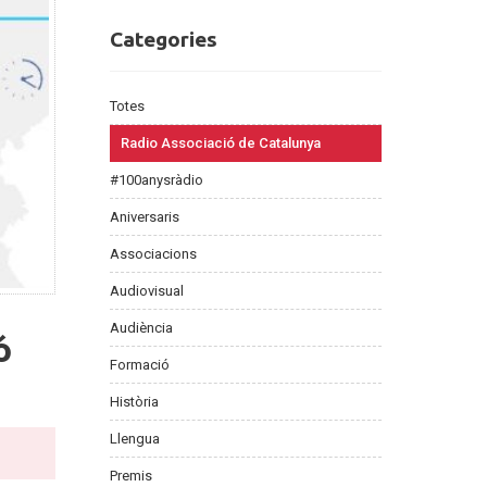
Categories
Categories
Totes
Radio Associació de Catalunya
#100anysràdio
Aniversaris
Associacions
Audiovisual
Audiència
ó
Formació
Història
Llengua
Premis