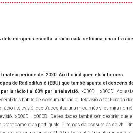
 dels europeus escolta la ràdio cada setmana, una xifra qu
l mateix període del 2020. Així ho indiquen els informes
uropea de Radiodifusió (EBU) que també apunta el descens d
r la ràdio i el 63% per la televisió.
_x000D_ _x000D_ Aquest
eral dels hàbits de consum de ràdio i televisió a tot Europa dur
 ràdio i televisió, que s’accentua una mica més si es mira nomé
televisió._x000D_ _x000D_ De les dades també se’n desprèn que e
da pràcticament en part iguals. El temps de consum és de 2h 18m 
joves, el consum diari és d’1h 21m, baixant 17 minuts respecte a 