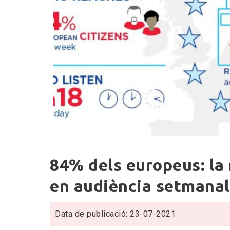
84%
84% dels europeus: la 
dels
europeus:
en audiència setmanal
la
ràdio
Data de publicació: 23-07-2021
empata