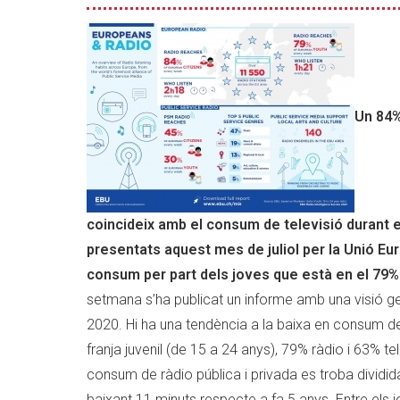
amb
la
televisió
en
audiència
setmanal
Un 84%
el
2020
coincideix amb el consum de televisió durant e
presentats aquest mes de juliol per la Unió E
consum per part dels joves que està en el 79% pe
setmana s’ha publicat un informe amb una visió gen
2020. Hi ha una tendència a la baixa en consum de
franja juvenil (de 15 a 24 anys), 79% ràdio i 63% 
consum de ràdio pública i privada es troba dividi
baixant 11 minuts respecte a fa 5 anys. Entre els 