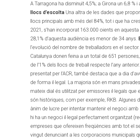
A Tarragona ha disminuït 4,5%; a Girona un 6,8 % i 
llocs d’escolta
Una altra de les dades que proporci
llocs principals amb més del 84%, tot i que ha cres
2021, s’han incorporat 163.000 oients en aquesta 
28,1% d’aquesta audiència es menor de 34 anys.
l’evolució del nombre de treballadors en el sector.
Catalunya donen feina a un total de 651 persones
de l’1% dels llocs de treball respecte l’any anterior
presentat per l’ACR, també destaca que a dia d'av
de forma il·legal. La majoria són en mans privades
mateix dial és utilitzat per emissores il·legals qu
són històriques, com per exemple, RKB. Algunes d
ànim de lucre per intentar mantenir el negoci amb 
hi ha un negoci il·legal perfectament organitzat (r
empreses que ofereixen freqüències amb tot el ser
vingut denunciant a les corporacions municipals 