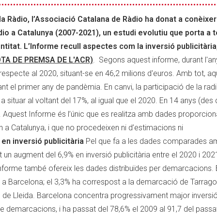
la Ràdio, l’Associació Catalana de Ràdio ha donat a conèixer
ràdio a Catalunya (2007-2021), un estudi evolutiu que porta a
titat. L’Informe recull aspectes com la inversió publicitària
OTA DE PREMSA DE L'ACR)
. Segons aquest informe, durant l'a
% respecte al 2020, situant-se en 46,2 milions d'euros. Amb tot, a
 el primer any de pandèmia. En canvi, la participació de la radi
a situar al voltant del 17%, al igual que el 2020. En 14 anys (des de
,2%. Aquest Informe és l’únic que es realitza amb dades proporcio
a Catalunya, i que no procedeixen ni d’estimacions ni
en inversió publicitària
Pel que fa a les dades comparades a
un augment del 6,9% en inversió publicitària entre el 2020 i 2021
’Informe també ofereix les dades distribuïdes per demarcacions. 
t a Barcelona; el 3,3% ha correspost a la demarcació de Tarrago
ió de Lleida. Barcelona concentra progressivament major inversió
de demarcacions, i ha passat del 78,6% el 2009 al 91,7 del passa