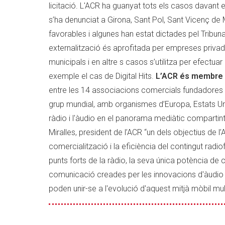
licitació. L'ACR ha guanyat tots els casos davant e
s’ha denunciat a Girona, Sant Pol, Sant Vicenç de 
favorables i algunes han estat dictades pel Tribun
externalització és aprofitada per empreses priv
municipals i en altre s casos s’utilitza per efect
exemple el cas de Digital Hits.
L’ACR és membre f
entre les 14 associacions comercials fundadores
grup mundial, amb organismes d’Europa, Estats Unit
ràdio i l'àudio en el panorama mediàtic compartint
Miralles, president de l’ACR “un dels objectius de l
comercialització i la eficiència del contingut radi
punts forts de la ràdio, la seva única potència de 
comunicació creades per les innovacions d'àudio e
poden unir-se a l'evolució d'aquest mitjà mòbil mu