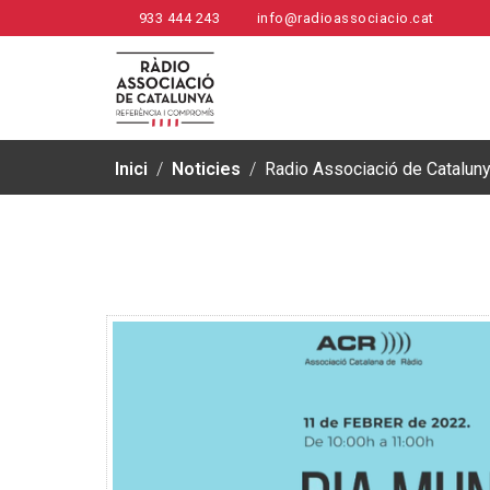
933 444 243
info@radioassociacio.cat
Inici
/
Noticies
/
Radio Associació de Cataluny