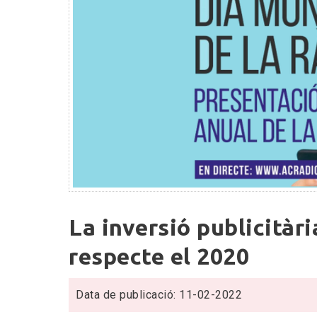
La
La inversió publicitàr
inversió
publicitària
respecte el 2020
en
ràdio
Data de publicació: 11-02-2022
ha