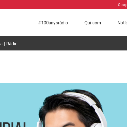
Coop
#100anysràdio
Qui som
Notí
a | Ràdio