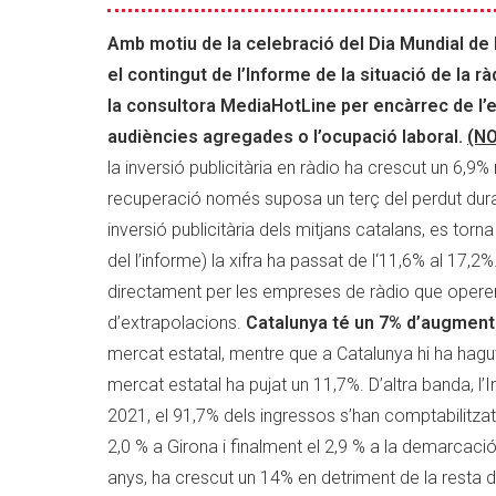
crescut
un
Amb motiu de la celebració del Dia Mundial de 
6,9%
el contingut de l’Informe de la situació de la 
respecte
la consultora MediaHotLine per encàrrec de l’en
el
audiències agregades o l’ocupació laboral.
(N
2020
la inversió publicitària en ràdio ha crescut un 6,9
recuperació només suposa un terç del perdut durant
inversió publicitària dels mitjans catalans, es torna 
del l’informe) la xifra ha passat de l‘11,6% al 17
directament per les empreses de ràdio que operen 
d’extrapolacions.
Catalunya té un 7% d’augment 
mercat estatal, mentre que a Catalunya hi ha hagut 
mercat estatal ha pujat un 11,7%. D’altra banda, l
2021, el 91,7% dels ingressos s’han comptabilitza
2,0 % a Girona i finalment el 2,9 % a la demarcac
anys, ha crescut un 14% en detriment de la resta 