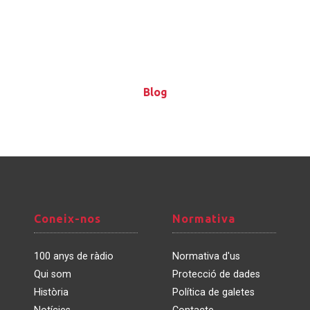
Blog
Blog
Coneix-
Normativa
Coneix-nos
Normativa
nos
100 anys de ràdio
Normativa d'us
Qui som
Protecció de dades
Història
Política de galetes