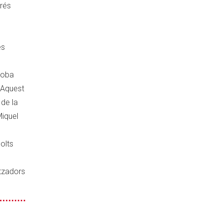
prés
es
troba
. Aquest
 de la
Miquel
olts
itzadors