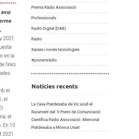
Premis Ràdio Associació
 avui
Professionals
 terme
Radio Digital (DAB)
,
ny 2021
Ràdio
questa
Xarxes i noves tecnologies
o en la
#pionersràdio
 l’inici
nades
Noticies
Noticies recents
mb el
recents
, el
La Casa Pratdesaba de Vic acull el
El
lliurament del 1r Premi de Comunicació
na; el
Científica Ràdio Associació. Memorial
. En 10
Pratdesaba a Mònica Usart
t 2021.