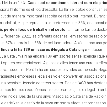
a Lleida un 1,4%.
Casa i cotxe continuen liderant com els prin
ona l’Informe és el lloc d’escolta. La llar i el cotxe continuen se
cut de manera important l’escolta de ràdio per Internet. Durant l
modalitat, el que representa un creixement del 35%, destacant q
Es perden llocs de treball en el sector
L’Informe també desta
 El febrer del 2022, les diferents cadenes i emissores de ràdio p
, un 67% laborals i un 33% de col·laboradors. Això suposa una p
.
Encara hi ha 139 emissores il·legals a Catalunya
El documen
ui, a Catalunya hi ha encara 139 emissores sense llicència i que
 i operen comercialment. Algunes d’elles tenen una durada efímer
e es van succeint. Però hi ha emissores privades comercials il·leg
'aquestes empreses il·legals es volen convertir en associacion
una possible llicència de tercer sector. Des de l’ACR han destac
ecursos tècnics i econòmics, assessorament jurídic i legal...) am
vei inclòs. Des de fa uns anys l’Associació Catalana de Ràdio h
que cedeixen la gestió de la seva emissora efectuant processos