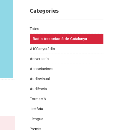
Categories
Categories
Totes
Radio Associació de Catalunya
#100anysràdio
Aniversaris
Associacions
Audiovisual
Audiència
%
Formació
Història
Llengua
Premis