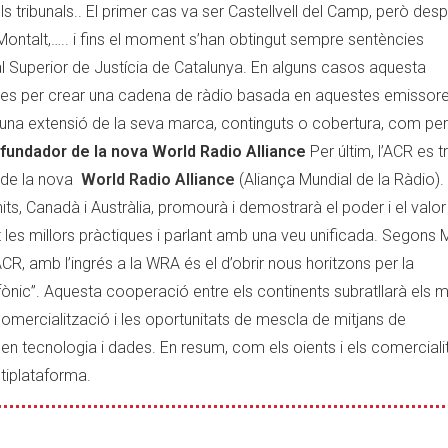
ls tribunals.. El primer cas va ser Castellvell del Camp, però des
Montalt,….. i fins el moment s’han obtingut sempre sentències
al Superior de Justícia de Catalunya. En alguns casos aquesta
ades per crear una cadena de ràdio basada en aquestes emissor
uar una extensió de la seva marca, continguts o cobertura, com per
undador de la nova World Radio Alliance
Per últim, l’ACR es 
 de la nova
World Radio Alliance
(Aliança Mundial de la Ràdio)
s, Canadà i Austràlia, promourà i demostrarà el poder i el valor
 les millors pràctiques i parlant amb una veu unificada. Segons 
’ACR, amb l’ingrés a la WRA és el d’obrir nous horitzons per la
ofònic”. Aquesta cooperació entre els continents subratllarà els m
comercialització i les oportunitats de mescla de mitjans de
n tecnologia i dades. En resum, com els oients i els comercial
ltiplataforma.