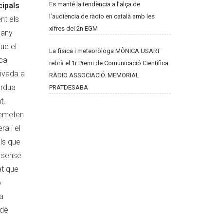
Es manté la tendència a l’alça de
cipals
l’audiència de ràdio en català amb les
nt els
xifres del 2n EGM
’any
ue el
La física i meteoròloga MÒNICA USART
ca
rebrà el 1r Premi de Comunicació Científica
rivada a
RÀDIO ASSOCIACIÓ. MEMORIAL
èrdua
PRATDESABA
t,
 emeten
a i el
als que
s sense
at que
b
a
 de