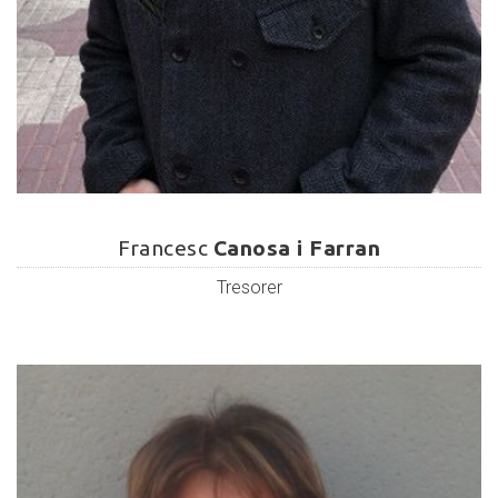
Francesc
Canosa
Francesc
Canosa i Farran
i
Tresorer
Farran