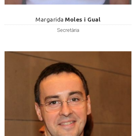
Margarida
Moles
Margarida
Moles i Gual
i
Secretària
Gual