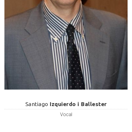
Santiago
Izquierdo
Santiago
Izquierdo i Ballester
i
Vocal
Ballester