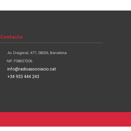
Contacto
Contacto
Av. Diagonal, 477, 08036, Barcelona
NIF. F08657306
info@radioassociacio.cat
+34 933 444 243