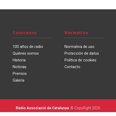
Conócenos
Normativa
Conócenos
Normativa
100 años de radio
Normativa de uso
Quiénes somos
Protección de datos
Historia
Política de cookies
Noticias
Contacto
Premios
Galería
Ràdio Associació de Catalunya
. © CopyRight 2026