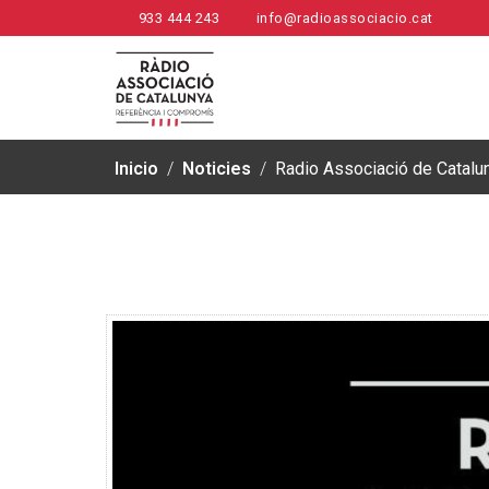
933 444 243
info@radioassociacio.cat
Inicio
/
Noticies
/
Radio Associació de Catalu