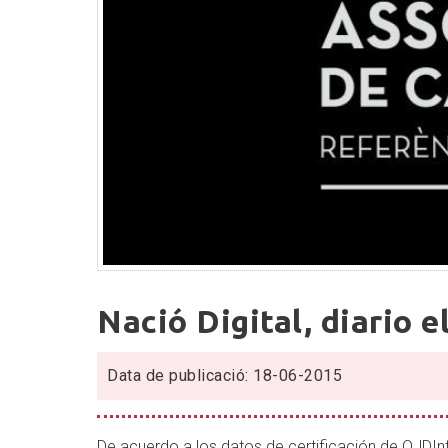
Nació
Nació Digital, diario e
Digital,
diario
electrónico
Data de publicació: 18-06-2015
líder
en
De acuerdo a los datos de certificación de OJDIn