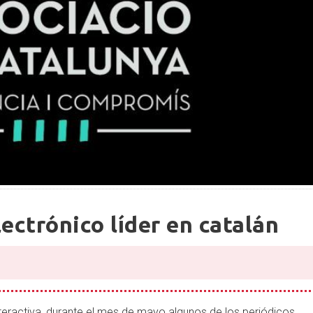
lectrónico líder en catalán
teractiva, durante el mes de mayo algunos de los periódicos