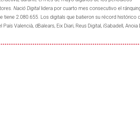
ctores.
Nació Digital
lidera por cuarto mes consecutivo el ránquin
e tiene 2.080.655. Los digitals que batieron su récord histórico 
 País Valencià, dBalears, Eix Diari, Reus Digital, iSabadell, Anoia D