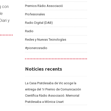
Premios Ràdio Associació
g con
de
Profesionales
iari y
Radio Digital (DAB)
Radio
Redes y Nuevas Tecnologías
#pionerosradio
Noticies
Noticies recents
recents
La Casa Pratdesaba de Vic acoge la
entrega del 1r Premio de Comunicación
Científica Ràdio Associació. Memorial
Pratdesaba a Mònica Usart