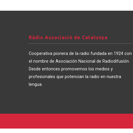
Ràdio
Ràdio Associació de Catalunya
Associació
de
Cooperativa pionera de la radio fundada en 1924 con
Catalunya
el nombre de Asociación Nacional de Radiodifusión.
Desde entonces promovemos los medios y
profesionales que potencian la radio en nuestra
lengua.