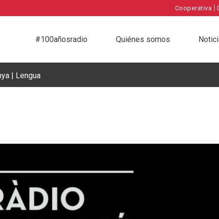
|
Cooperativa
#100añosradio
Quiénes somos
Notic
nya | Lengua