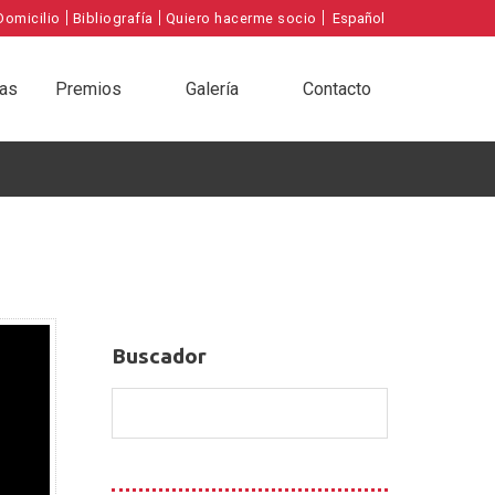
|
|
|
Domicilio
Bibliografía
Quiero hacerme socio
Español
ias
Premios
Galería
Contacto
Buscador
Buscador