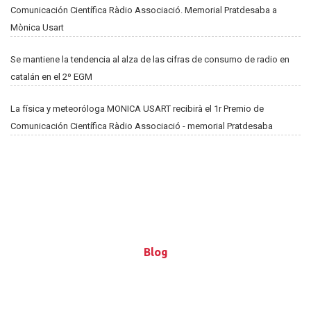
Comunicación Científica Ràdio Associació. Memorial Pratdesaba a
Mònica Usart
Se mantiene la tendencia al alza de las cifras de consumo de radio en
catalán en el 2º EGM
La física y meteoróloga MONICA USART recibirà el 1r Premio de
Comunicación Científica Ràdio Associació - memorial Pratdesaba
Blog
Blog