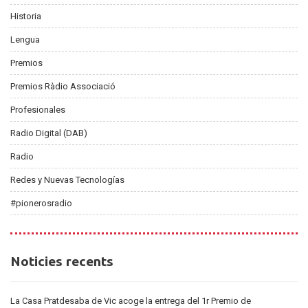
Historia
Lengua
Premios
Premios Ràdio Associació
Profesionales
Radio Digital (DAB)
Radio
Redes y Nuevas Tecnologías
#pionerosradio
Noticies
Noticies recents
recents
La Casa Pratdesaba de Vic acoge la entrega del 1r Premio de