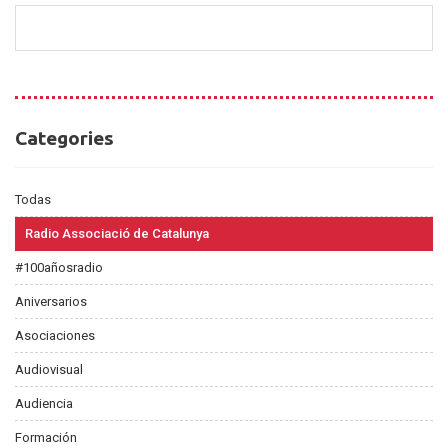
Categories
Categories
Todas
Radio Associació de Catalunya
#100añosradio
Aniversarios
Asociaciones
Audiovisual
Audiencia
Formación