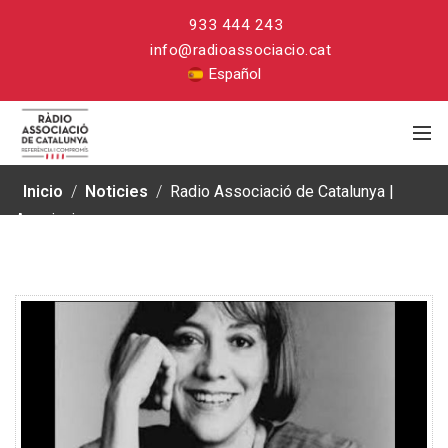
933 444 243
info@radioassociacio.cat
Español
Inicio
/
Noticies
/
Radio Associació de Catalunya |
Asociaciones