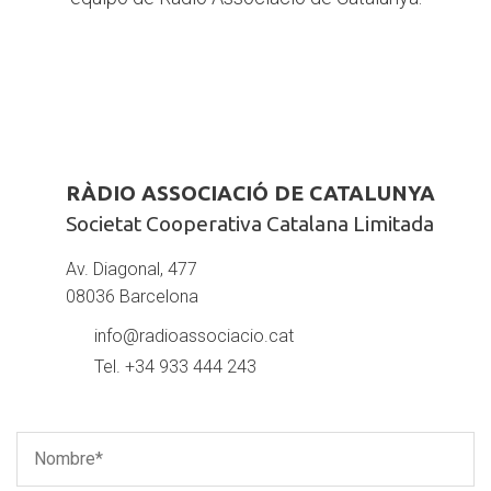
RÀDIO
RÀDIO ASSOCIACIÓ DE CATALUNYA
ASSOCIACIÓ
Societat Cooperativa Catalana Limitada
DE
CATALUNYASocietat
Av. Diagonal, 477
Cooperativa
08036 Barcelona
Catalana
info@radioassociacio.cat
Limitada
Tel. +34 933 444 243
Nombre*