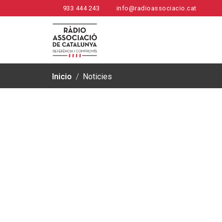
933 444 243
info@radioassociacio.cat
Inicio
/
Noticies