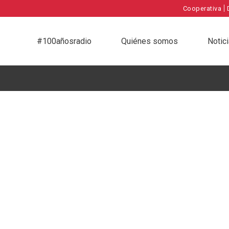
|
Cooperativa
#100añosradio
Quiénes somos
Notic