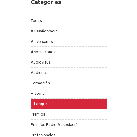
Categories
Categories
Todas
#100añosradio
Aniversarios
Asociaciones
Audiovisual
Audiencia
Formación
Historia
Lengua
Premios
Premios Ràdio Associació
Profesionales