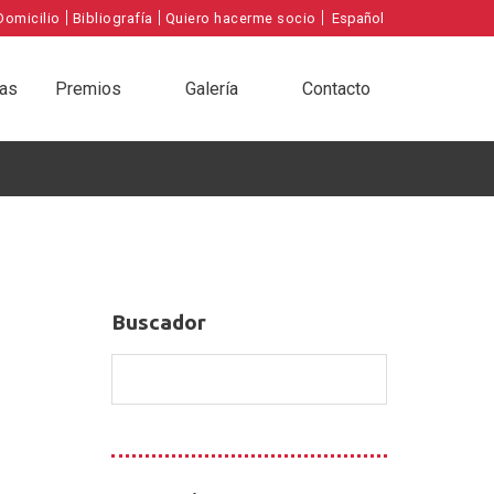
|
|
|
Domicilio
Bibliografía
Quiero hacerme socio
Español
ias
Premios
Galería
Contacto
Buscador
Buscador