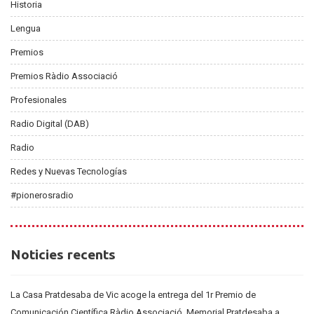
Historia
Lengua
Premios
Premios Ràdio Associació
Profesionales
Radio Digital (DAB)
Radio
Redes y Nuevas Tecnologías
#pionerosradio
Noticies
Noticies recents
recents
La Casa Pratdesaba de Vic acoge la entrega del 1r Premio de
Comunicación Científica Ràdio Associació. Memorial Pratdesaba a