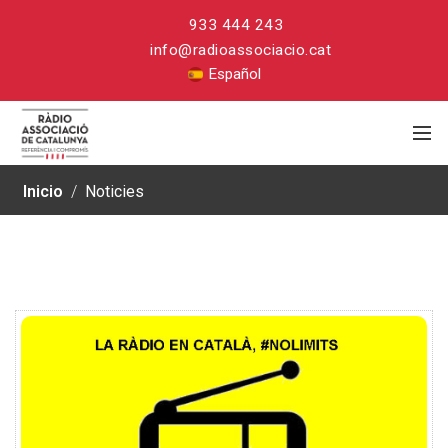
933 444 243
info@radioassociacio.cat
Español
Inicio
/
Noticies