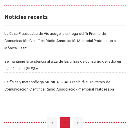
Noticies
Noticies recents
recents
La Casa Pratdesaba de Vic acoge la entrega del 1r Premio de
Comunicación Científica Ràdio Associació. Memorial Pratdesaba a
Mònica Usart
Se mantiene la tendencia al alza de las cifras de consumo de radio en
catalán en el 2º EGM
La física y meteoróloga MONICA USART recibirà el 1r Premio de
Comunicación Científica Ràdio Associació - memorial Pratdesaba
«
1
»