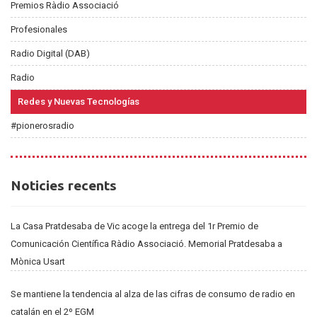
Premios Ràdio Associació
Profesionales
Radio Digital (DAB)
Radio
Redes y Nuevas Tecnologías
#pionerosradio
Noticies
Noticies recents
recents
La Casa Pratdesaba de Vic acoge la entrega del 1r Premio de
Comunicación Científica Ràdio Associació. Memorial Pratdesaba a
Mònica Usart
Se mantiene la tendencia al alza de las cifras de consumo de radio en
catalán en el 2º EGM