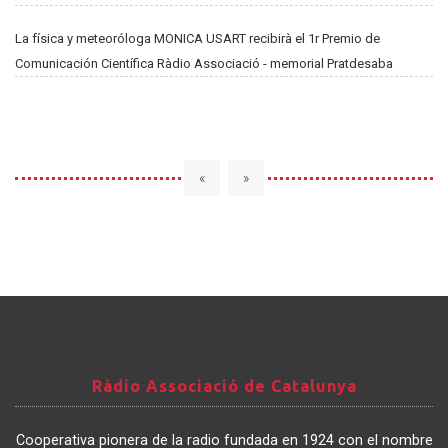
La física y meteoróloga MONICA USART recibirà el 1r Premio de
Comunicación Científica Ràdio Associació - memorial Pratdesaba
«
»
Ràdio
Ràdio Associació de Catalunya
Associació
de
Cooperativa pionera de la radio fundada en 1924 con el nombre