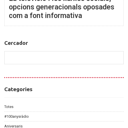
opcions generacionals oposades
com a font informativa
Cercador
Cercador
Categories
Categories
Totes
#100anysràdio
Aniversaris