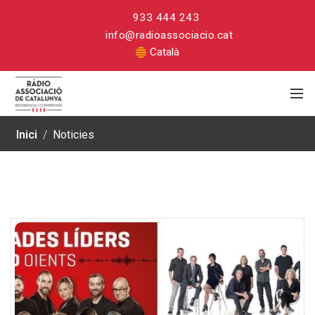
933 444 243
info@radioassociacio.cat
Català
Inici
/
Noticies