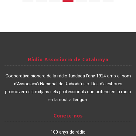
Ràdio
Ràdio Associació de Catalunya
Associació
de
Cooperativa pionera de la ràdio fundada l’any 1924 amb el nom
Catalunya
d’Associació Nacional de Radiodifusió. Des d'aleshores
promovem els mitjans i els professionals que potencien la ràdio
en la nostra llengua.
Coneix-
Coneix-nos
nos
100 anys de ràdio