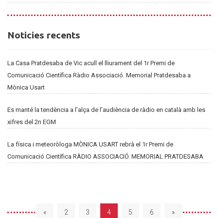
Noticies
Noticies recents
recents
La Casa Pratdesaba de Vic acull el lliurament del 1r Premi de
Comunicació Científica Ràdio Associació. Memorial Pratdesaba a
Mònica Usart
Es manté la tendència a l’alça de l’audiència de ràdio en català amb les
xifres del 2n EGM
La física i meteoròloga MÒNICA USART rebrà el 1r Premi de
Comunicació Científica RÀDIO ASSOCIACIÓ. MEMORIAL PRATDESABA
«
2
3
4
5
6
»