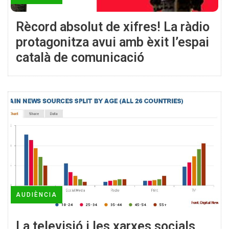
Rècord absolut de xifres! La ràdio
protagonitza avui amb èxit l’espai
català de comunicació
AUDIÈNCIA
La televisió i les xarxes socials,