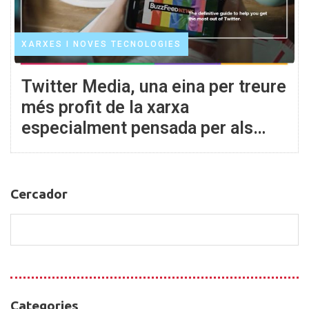
XARXES I NOVES TECNOLOGIES
Twitter Media, una eina per treure
més profit de la xarxa
especialment pensada per als
mitjans de comunicació i editors
Cercador
Cercador
Categories
Categories