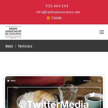
933 444 243
info@radioassociacio.cat
Català
Inici
/
Noticies