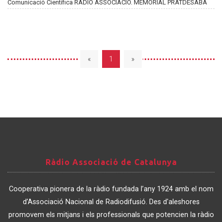
Comunicació Científica RÀDIO ASSOCIACIÓ. MEMORIAL PRATDESABA
«
1
»
Ràdio
Ràdio Associació de Catalunya
Associació
de
Cooperativa pionera de la ràdio fundada l’any 1924 amb el nom
Catalunya
d’Associació Nacional de Radiodifusió. Des d'aleshores
promovem els mitjans i els professionals que potencien la ràdio