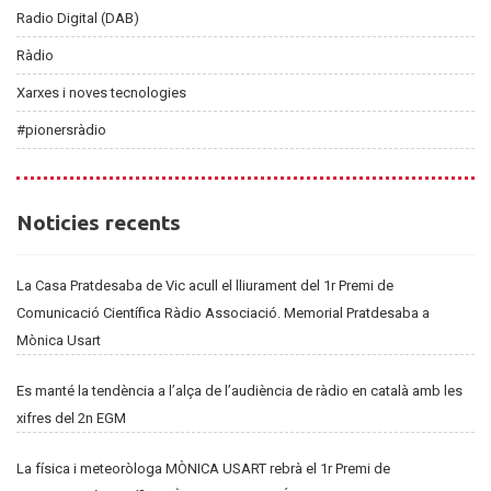
Radio Digital (DAB)
Ràdio
Xarxes i noves tecnologies
#pionersràdio
Noticies
Noticies recents
recents
La Casa Pratdesaba de Vic acull el lliurament del 1r Premi de
Comunicació Científica Ràdio Associació. Memorial Pratdesaba a
Mònica Usart
Es manté la tendència a l’alça de l’audiència de ràdio en català amb les
xifres del 2n EGM
La física i meteoròloga MÒNICA USART rebrà el 1r Premi de