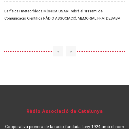
La física i meteoròloga MÒNICA USART rebrà el 1r Premi de
Comunicació Científica RÀDIO ASSOCIACIÓ. MEMORIAL PRATDESABA
«
»
Ràdio
Ràdio Associació de Catalunya
Associació
de
Cooperativa pionera de la ràdio fundada l’any 1924 amb el nom