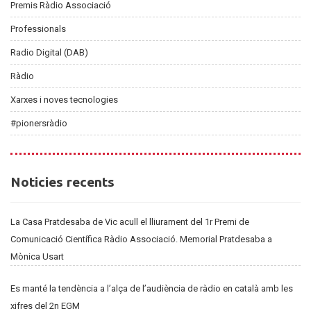
Premis Ràdio Associació
Professionals
Radio Digital (DAB)
Ràdio
Xarxes i noves tecnologies
#pionersràdio
Noticies
Noticies recents
recents
La Casa Pratdesaba de Vic acull el lliurament del 1r Premi de
Comunicació Científica Ràdio Associació. Memorial Pratdesaba a
Mònica Usart
Es manté la tendència a l’alça de l’audiència de ràdio en català amb les
xifres del 2n EGM