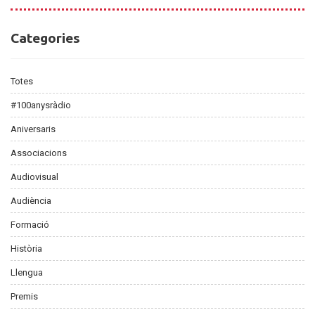
Categories
Categories
Totes
#100anysràdio
Aniversaris
Associacions
Audiovisual
Audiència
Formació
Història
Llengua
Premis