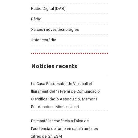
Radio Digital (DAB)
Ràdio
Xarxes i noves tecnologies
#pionersràdio
Noticies
Noticies recents
recents
La Casa Pratdesaba de Vic acull el
lliurament del 1r Premi de Comunicació
Científica Ràdio Associació. Memorial
Pratdesaba a Mònica Usart
Es manté la tendència a l’alça de
l’audiència de ràdio en català amb les
xifres del 2n EGM