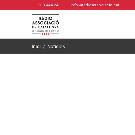
933 444 243
info@radioassociacio.cat
Inici
/
Noticies