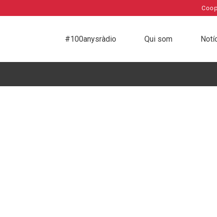
Coop
#100anysràdio
Qui som
Notí