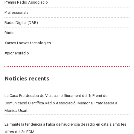
Premis Ràdio Associació
Professionals
Radio Digital (DAB)
Ràdio
Xarxes i noves tecnologies
#pionersràdio
Noticies
Noticies recents
recents
La Casa Pratdesaba de Vic acull el lliurament del 1r Premi de
Comunicació Científica Ràdio Associació. Memorial Pratdesaba a
Mònica Usart
Es manté la tendència a l’alça de l’audiència de ràdio en català amb les
xifres del 2n EGM