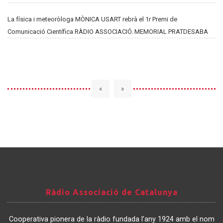
La física i meteoròloga MÒNICA USART rebrà el 1r Premi de
Comunicació Científica RÀDIO ASSOCIACIÓ. MEMORIAL PRATDESABA
«
»
Ràdio
Ràdio Associació de Catalunya
Associació
de
Cooperativa pionera de la ràdio fundada l’any 1924 amb el nom