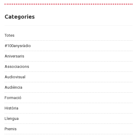
Categories
Categories
Totes
#100anysràdio
Aniversaris
Associacions
Audiovisual
Audiència
Formació
Història
Llengua
Premis