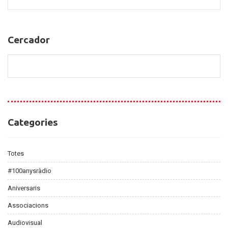
la
Cercador
Cercador
Categories
Categories
Totes
#100anysràdio
Aniversaris
Associacions
Audiovisual