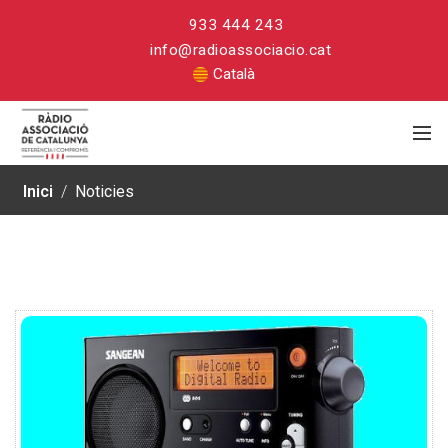
933 444 243
info@radioassociacio.cat
Català
Inici
/
Noticies