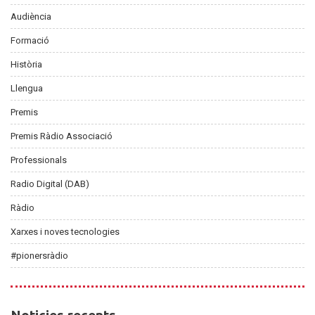
Audiència
Formació
Història
Llengua
Premis
Premis Ràdio Associació
Professionals
Radio Digital (DAB)
Ràdio
Xarxes i noves tecnologies
#pionersràdio
Noticies