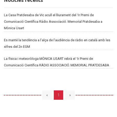
Noticies recents
recents
La Casa Pratdesaba de Vic acull el lliurament del 1r Premi de
Comunicació Científica Ràdio Associació. Memorial Pratdesaba a
Mònica Usart
Es manté la tendència a l’alça de l’audiència de ràdio en català amb les
xifres del 2n EGM
La física i meteoròloga MÒNICA USART rebrà el 1r Premi de
Comunicació Científica RÀDIO ASSOCIACIÓ. MEMORIAL PRATDESABA
«
1
»