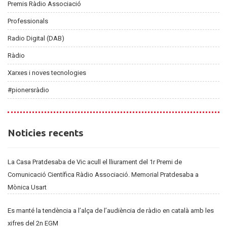
Premis Ràdio Associació
Professionals
Radio Digital (DAB)
Ràdio
Xarxes i noves tecnologies
#pionersràdio
Noticies
Noticies recents
recents
La Casa Pratdesaba de Vic acull el lliurament del 1r Premi de
Comunicació Científica Ràdio Associació. Memorial Pratdesaba a
Mònica Usart
Es manté la tendència a l’alça de l’audiència de ràdio en català amb les
xifres del 2n EGM