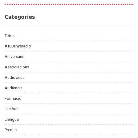
Categories
Categories
Totes
#100anysràdio
Aniversaris
Associacions
Audiovisual
Audiència
Formació
Història
Llengua
Premis