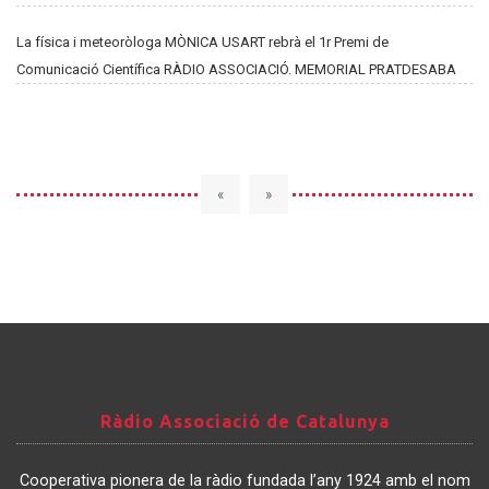
La física i meteoròloga MÒNICA USART rebrà el 1r Premi de
Comunicació Científica RÀDIO ASSOCIACIÓ. MEMORIAL PRATDESABA
«
»
Ràdio
Ràdio Associació de Catalunya
Associació
de
Cooperativa pionera de la ràdio fundada l’any 1924 amb el nom