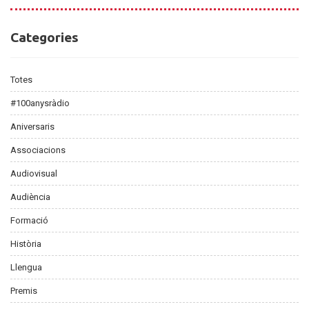
Categories
Categories
Totes
#100anysràdio
Aniversaris
Associacions
Audiovisual
Audiència
Formació
Història
Llengua
Premis