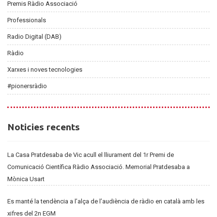
Premis Ràdio Associació
Professionals
Radio Digital (DAB)
Ràdio
Xarxes i noves tecnologies
#pionersràdio
Noticies
Noticies recents
recents
La Casa Pratdesaba de Vic acull el lliurament del 1r Premi de
Comunicació Científica Ràdio Associació. Memorial Pratdesaba a
Mònica Usart
Es manté la tendència a l’alça de l’audiència de ràdio en català amb les
xifres del 2n EGM