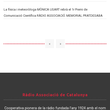
La física i meteoròloga MÒNICA USART rebrà el 1r Premi de
Comunicació Científica RÀDIO ASSOCIACIÓ. MEMORIAL PRATDESABA
«
»
Ràdio
Ràdio Associació de Catalunya
Associació
de
Cooperativa pionera de la ràdio fundada l’any 1924 amb el nom