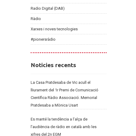
Radio Digital (DAB)
Ràdio
Xarxes i noves tecnologies
#pionersràdio
Noticies
Noticies recents
recents
La Casa Pratdesaba de Vic acull el
lliurament del 1r Premi de Comunicació
Científica Ràdio Associació. Memorial
Pratdesaba a Mònica Usart
Es manté la tendència a l’alça de
l’audiència de ràdio en català amb les
xifres del 2n EGM