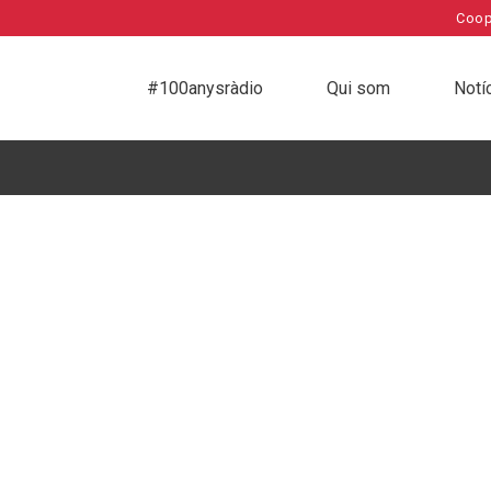
Coop
#100anysràdio
Qui som
Notí