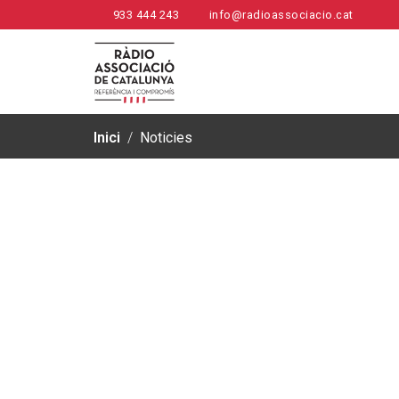
933 444 243
info@radioassociacio.cat
Inici
/
Noticies