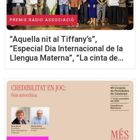
PREMIS RÀDIO ASSOCIACIÓ
“Aquella nit al Tiffany’s”,
“Especial Dia Internacional de la
Llengua Materna”, “La cinta de
Möbius“ i ex-aequo “Escolta
Poblet” i “Sense Filtres” flamants
guanyadors dels apartats de
concurs dels 26ns Premis Ràdio
Associació