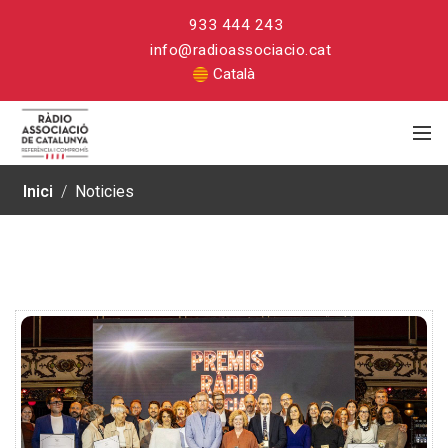
933 444 243
info@radioassociacio.cat
Català
Inici
/
Noticies