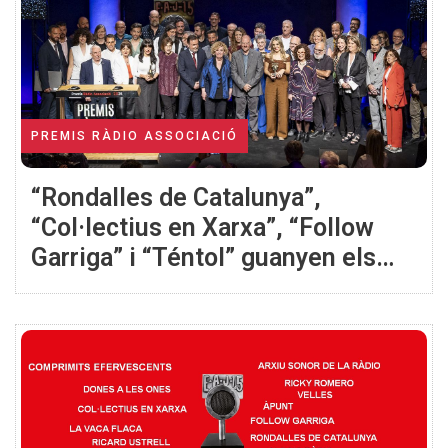
PREMIS RÀDIO ASSOCIACIÓ
“Rondalles de Catalunya”,
“Col·lectius en Xarxa”, “Follow
Garriga” i “Téntol” guanyen els
apartats de concurs dels 25ns
Premis Ràdio Associació