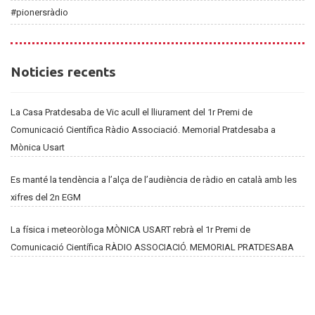
#pionersràdio
Noticies
Noticies recents
recents
La Casa Pratdesaba de Vic acull el lliurament del 1r Premi de
Comunicació Científica Ràdio Associació. Memorial Pratdesaba a
Mònica Usart
Es manté la tendència a l’alça de l’audiència de ràdio en català amb les
xifres del 2n EGM
La física i meteoròloga MÒNICA USART rebrà el 1r Premi de
Comunicació Científica RÀDIO ASSOCIACIÓ. MEMORIAL PRATDESABA