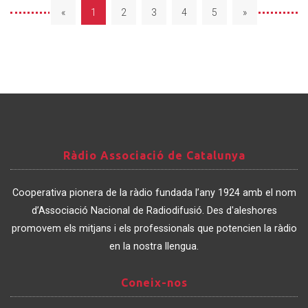
«
1
2
3
4
5
»
Ràdio
Ràdio Associació de Catalunya
Associació
de
Cooperativa pionera de la ràdio fundada l’any 1924 amb el nom
Catalunya
d’Associació Nacional de Radiodifusió. Des d'aleshores
promovem els mitjans i els professionals que potencien la ràdio
en la nostra llengua.
Coneix-
Coneix-nos
nos