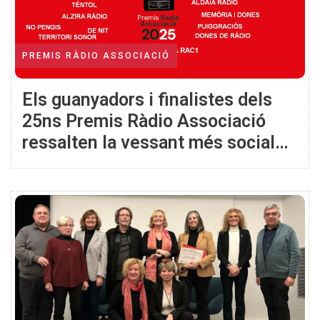
PREMIS RÀDIO ASSOCIACIÓ
Els guanyadors i finalistes dels
25ns Premis Ràdio Associació
ressalten la vessant més social
de la ràdio i reconeixen projectes
que preserven la seva memòria