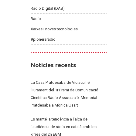
Radio Digital (DAB)
Ràdio
Xarxes i noves tecnologies
#pionersràdio
Noticies
Noticies recents
recents
La Casa Pratdesaba de Vic acull el
lliurament del 1r Premi de Comunicació
Científica Ràdio Associació. Memorial
Pratdesaba a Mònica Usart
Es manté la tendència a l’alça de
l’audiència de ràdio en català amb les
xifres del 2n EGM