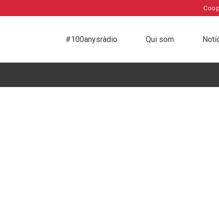
Coop
#100anysràdio
Qui som
Notí