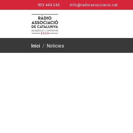
933 444 243
info@radioassociacio.cat
Inici
/
Noticies