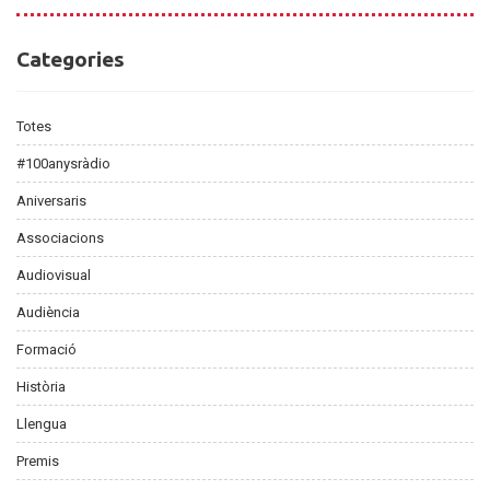
Categories
Categories
Totes
#100anysràdio
Aniversaris
Associacions
Audiovisual
Audiència
Formació
Història
Llengua
Premis