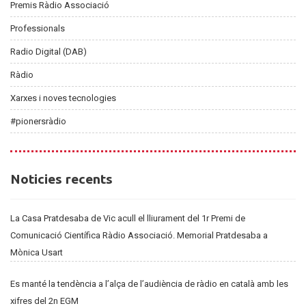
Premis Ràdio Associació
Professionals
Radio Digital (DAB)
Ràdio
Xarxes i noves tecnologies
#pionersràdio
Noticies
Noticies recents
recents
La Casa Pratdesaba de Vic acull el lliurament del 1r Premi de
Comunicació Científica Ràdio Associació. Memorial Pratdesaba a
Mònica Usart
Es manté la tendència a l’alça de l’audiència de ràdio en català amb les
xifres del 2n EGM