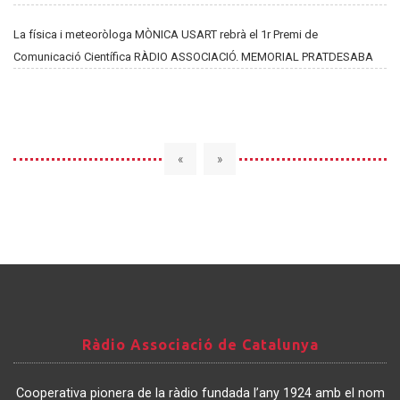
La física i meteoròloga MÒNICA USART rebrà el 1r Premi de
Comunicació Científica RÀDIO ASSOCIACIÓ. MEMORIAL PRATDESABA
«
»
Ràdio
Ràdio Associació de Catalunya
Associació
de
Cooperativa pionera de la ràdio fundada l’any 1924 amb el nom