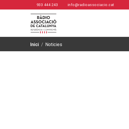
933 444 243
info@radioassociacio.cat
Inici
/
Noticies