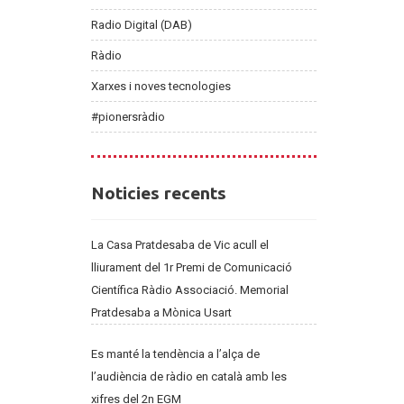
Radio Digital (DAB)
Ràdio
Xarxes i noves tecnologies
#pionersràdio
Noticies
Noticies recents
recents
La Casa Pratdesaba de Vic acull el
lliurament del 1r Premi de Comunicació
Científica Ràdio Associació. Memorial
Pratdesaba a Mònica Usart
Es manté la tendència a l’alça de
l’audiència de ràdio en català amb les
xifres del 2n EGM