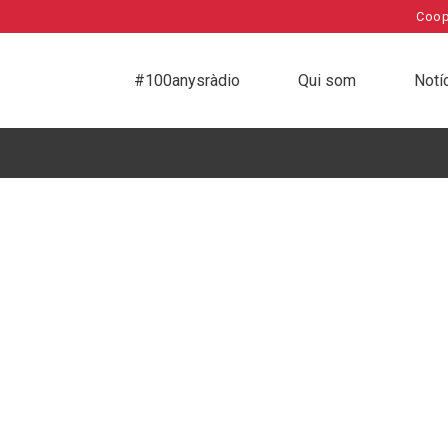
Coop
#100anysràdio
Qui som
Notí