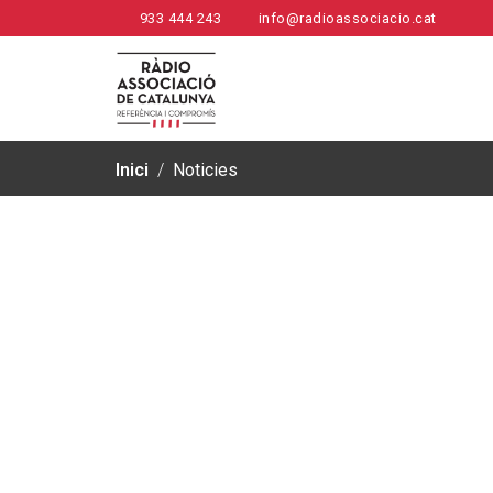
933 444 243
info@radioassociacio.cat
Inici
/
Noticies