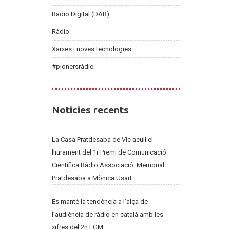
Radio Digital (DAB)
Ràdio
Xarxes i noves tecnologies
#pionersràdio
Noticies
Noticies recents
recents
La Casa Pratdesaba de Vic acull el
lliurament del 1r Premi de Comunicació
Científica Ràdio Associació. Memorial
Pratdesaba a Mònica Usart
Es manté la tendència a l’alça de
l’audiència de ràdio en català amb les
xifres del 2n EGM