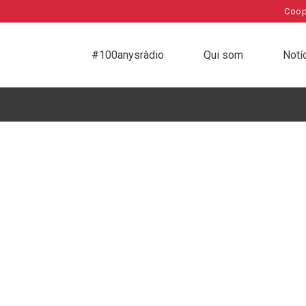
Coop
#100anysràdio
Qui som
Notí