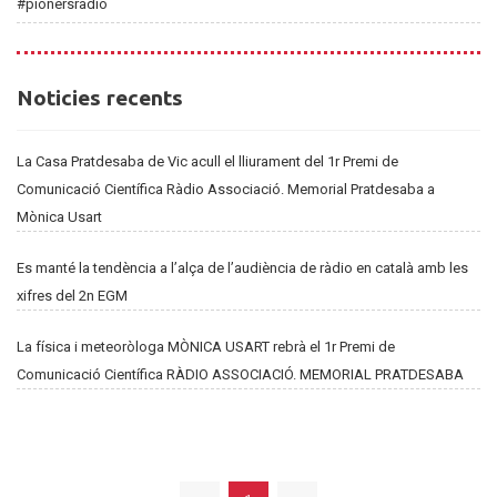
#pionersràdio
Noticies
Noticies recents
recents
La Casa Pratdesaba de Vic acull el lliurament del 1r Premi de
Comunicació Científica Ràdio Associació. Memorial Pratdesaba a
Mònica Usart
Es manté la tendència a l’alça de l’audiència de ràdio en català amb les
xifres del 2n EGM
La física i meteoròloga MÒNICA USART rebrà el 1r Premi de
Comunicació Científica RÀDIO ASSOCIACIÓ. MEMORIAL PRATDESABA