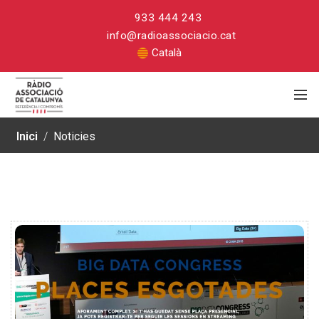
933 444 243
info@radioassociacio.cat
Català
Inici
/
Noticies