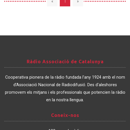
«
1
»
Ràdio
Ràdio Associació de Catalunya
Associació
de
Cooperativa pionera de la ràdio fundada l’any 1924 amb el nom
Catalunya
d’Associació Nacional de Radiodifusió. Des d'aleshores
promovem els mitjans i els professionals que potencien la ràdio
en la nostra llengua.
Coneix-
Coneix-nos
nos