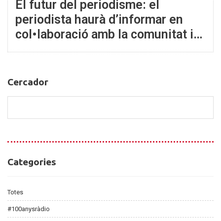
El futur del periodisme: el
periodista haurà d’informar en
col•laboració amb la comunitat i
debatre a les xarxes
Cercador
Cercador
Categories
Categories
Totes
#100anysràdio