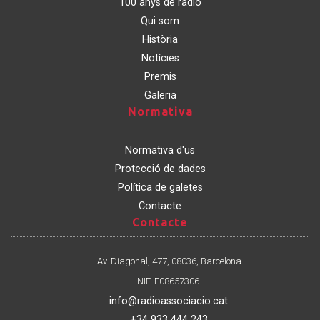
100 anys de ràdio
Qui som
Història
Notícies
Premis
Galeria
Normativa
Normativa
Normativa d'us
Protecció de dades
Política de galetes
Contacte
Contacte
Contacte
Av. Diagonal, 477, 08036, Barcelona
NIF. F08657306
info@radioassociacio.cat
+34 933 444 243