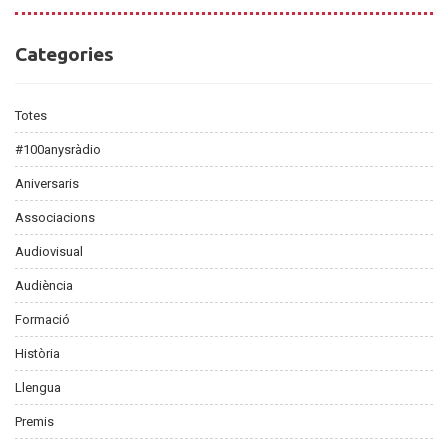
Categories
Categories
Totes
#100anysràdio
Aniversaris
Associacions
Audiovisual
Audiència
Formació
Història
Llengua
Premis