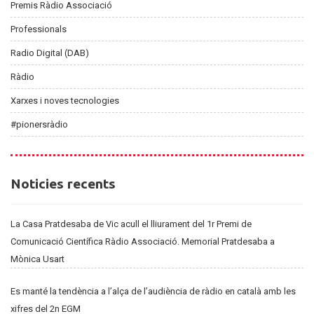
Premis Ràdio Associació
Professionals
Radio Digital (DAB)
Ràdio
Xarxes i noves tecnologies
#pionersràdio
Noticies
Noticies recents
recents
La Casa Pratdesaba de Vic acull el lliurament del 1r Premi de
Comunicació Científica Ràdio Associació. Memorial Pratdesaba a
Mònica Usart
Es manté la tendència a l’alça de l’audiència de ràdio en català amb les
xifres del 2n EGM