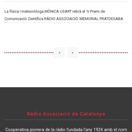
La física i meteoròloga MÒNICA USART rebrà el 1r Premi de
Comunicació Científica RÀDIO ASSOCIACIÓ. MEMORIAL PRATDESABA
«
»
Ràdio
Ràdio Associació de Catalunya
Associació
de
Cooperativa pionera de la ràdio fundada l’any 1924 amb el nom