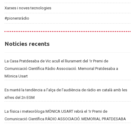
Xarxes i noves tecnologies
#pionersràdio
Noticies
Noticies recents
recents
La Casa Pratdesaba de Vic acull el lliurament del 1r Premi de
Comunicació Científica Ràdio Associació. Memorial Pratdesaba a
Mònica Usart
Es manté la tendència a l’alça de l’audiència de ràdio en català amb les
xifres del 2n EGM
La física i meteoròloga MÒNICA USART rebrà el 1r Premi de
Comunicació Científica RÀDIO ASSOCIACIÓ. MEMORIAL PRATDESABA