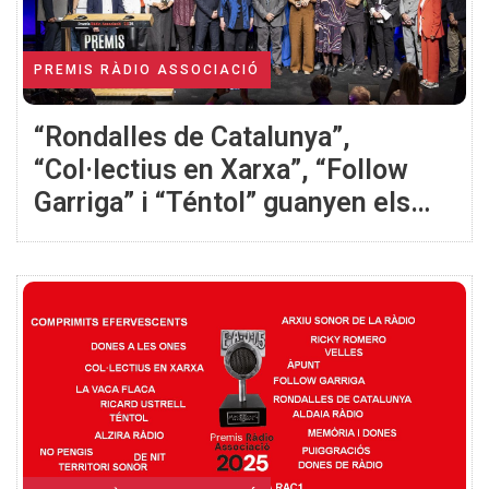
PREMIS RÀDIO ASSOCIACIÓ
“Rondalles de Catalunya”,
“Col·lectius en Xarxa”, “Follow
Garriga” i “Téntol” guanyen els
apartats de concurs dels 25ns
Premis Ràdio Associació