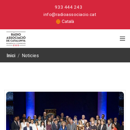
933 444 243
info@radioassociacio.cat
Català
Inici
/
Noticies