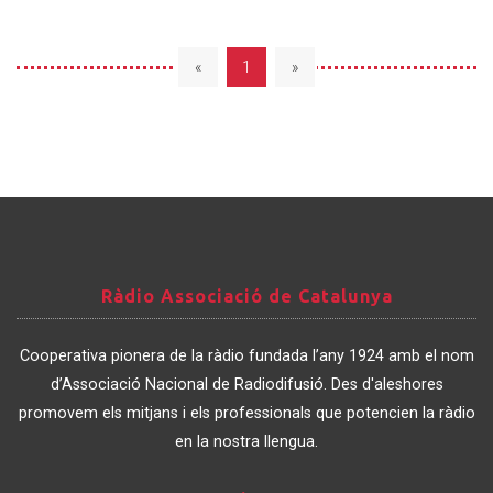
«
1
»
Ràdio
Ràdio Associació de Catalunya
Associació
de
Cooperativa pionera de la ràdio fundada l’any 1924 amb el nom
Catalunya
d’Associació Nacional de Radiodifusió. Des d'aleshores
promovem els mitjans i els professionals que potencien la ràdio
en la nostra llengua.