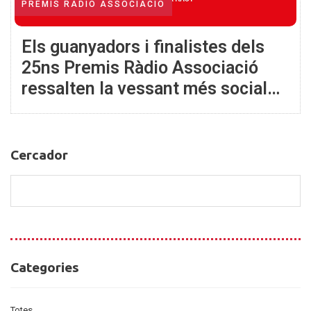
PREMIS RÀDIO ASSOCIACIÓ
Els guanyadors i finalistes dels
25ns Premis Ràdio Associació
ressalten la vessant més social
de la ràdio i reconeixen projectes
que preserven la seva memòria
Cercador
Cercador
Categories
Categories
Totes