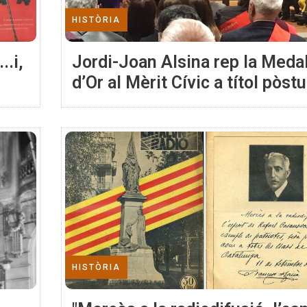
HISTÒRIA
..i,
Jordi-Joan Alsina rep la Meda
d’Or al Mèrit Cívic a títol pòst
HISTÒRIA