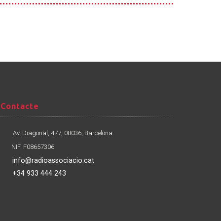
Contacte
Contacte
Av. Diagonal, 477, 08036, Barcelona
NIF. F08657306
info@radioassociacio.cat
+34 933 444 243