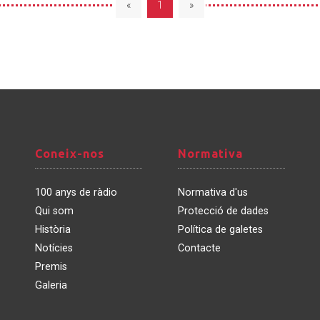
«
1
»
Coneix-
Normativa
Coneix-nos
Normativa
nos
100 anys de ràdio
Normativa d'us
Qui som
Protecció de dades
Història
Política de galetes
Notícies
Contacte
Premis
Galeria