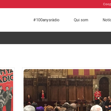
Coop
#100anysràdio
Qui som
Notí