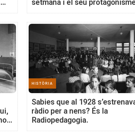
s
setmana i el seu protagonism
per acostar l'actualitat local i
internacional
HISTÒRIA
Sabies que al 1928 s’estrenava
ui,
ràdio per a nens? És la
ho
Radiopedagogia.