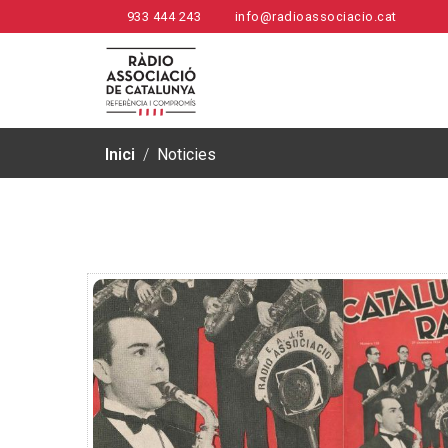
933 444 243
info@radioassociacio.cat
Inici
/
Noticies