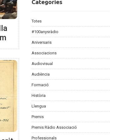
Categories
Categories
Totes
lla
#100anysràdio
um
Aniversaris
Associacions
Audiovisual
Audiència
Formació
Història
Llengua
Premis
Premis Ràdio Associació
Professionals