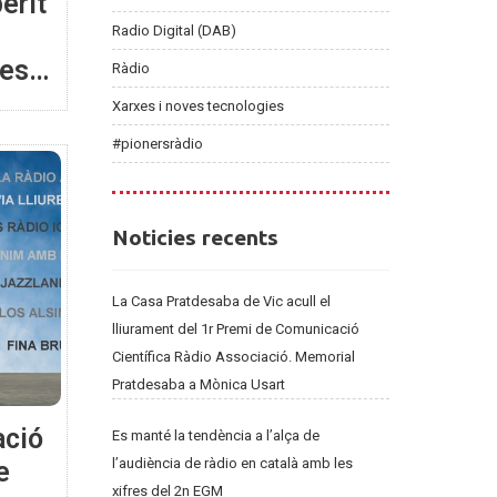
erit
Radio Digital (DAB)
les
Ràdio
Xarxes i noves tecnologies
#pionersràdio
Noticies
Noticies recents
recents
La Casa Pratdesaba de Vic acull el
lliurament del 1r Premi de Comunicació
Científica Ràdio Associació. Memorial
Pratdesaba a Mònica Usart
ació
Es manté la tendència a l’alça de
l’audiència de ràdio en català amb les
e
xifres del 2n EGM