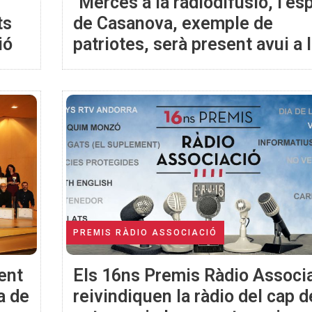
"Mercès a la radiodifusió, l’esp
ts
de Casanova, exemple de
ió
patriotes, serà present avui a 
llars de Catalunya" (President
Macià 1932)
PREMIS RÀDIO ASSOCIACIÓ
ent
Els 16ns Premis Ràdio Associ
a de
reivindiquen la ràdio del cap d