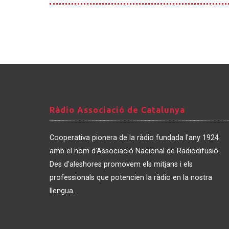
Ràdio
Ràdio Associació de Catalunya
Associació
de
Cooperativa pionera de la ràdio fundada l’any 1924
Catalunya
amb el nom d’Associació Nacional de Radiodifusió.
Des d'aleshores promovem els mitjans i els
professionals que potencien la ràdio en la nostra
llengua.