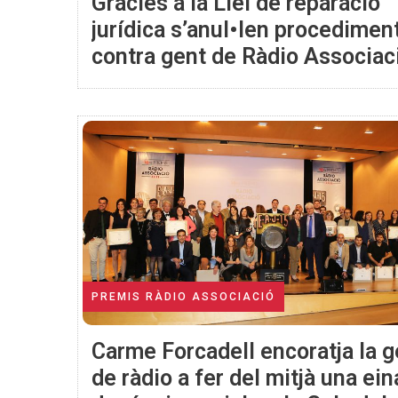
Gràcies a la Llei de reparació
jurídica s’anul•len procedimen
contra gent de Ràdio Associac
PREMIS RÀDIO ASSOCIACIÓ
Carme Forcadell encoratja la g
de ràdio a fer del mitjà una ein