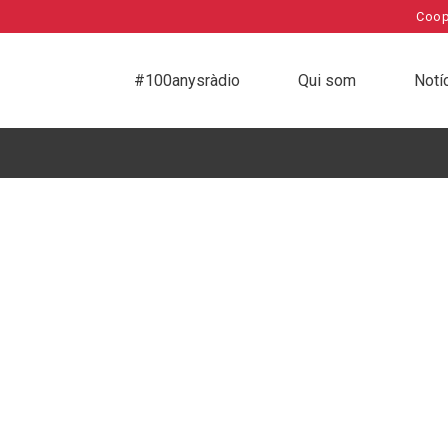
Coop
#100anysràdio
Qui som
Notí