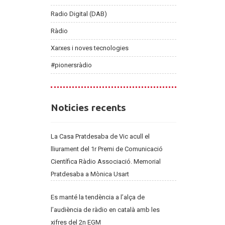
Radio Digital (DAB)
Ràdio
Xarxes i noves tecnologies
#pionersràdio
Noticies
Noticies recents
recents
La Casa Pratdesaba de Vic acull el
lliurament del 1r Premi de Comunicació
Científica Ràdio Associació. Memorial
Pratdesaba a Mònica Usart
Es manté la tendència a l’alça de
l’audiència de ràdio en català amb les
xifres del 2n EGM