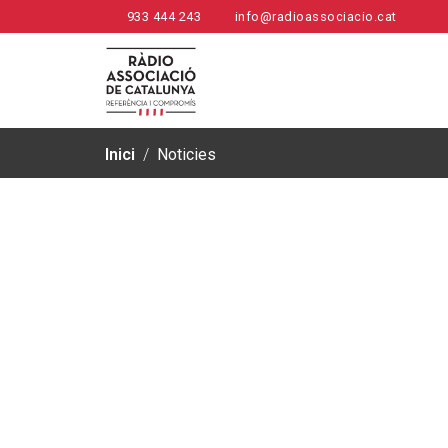
933 444 243
info@radioassociacio.cat
Inici
/
Noticies