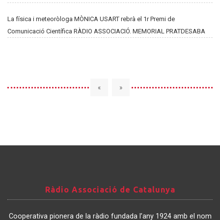
La física i meteoròloga MÒNICA USART rebrà el 1r Premi de
Comunicació Científica RÀDIO ASSOCIACIÓ. MEMORIAL PRATDESABA
«
»
Ràdio
Ràdio Associació de Catalunya
Associació
de
Cooperativa pionera de la ràdio fundada l’any 1924 amb el nom