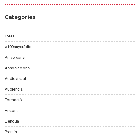
Categories
Categories
Totes
#100anysràdio
Aniversaris
Associacions
Audiovisual
Audiència
Formació
Història
Llengua
Premis