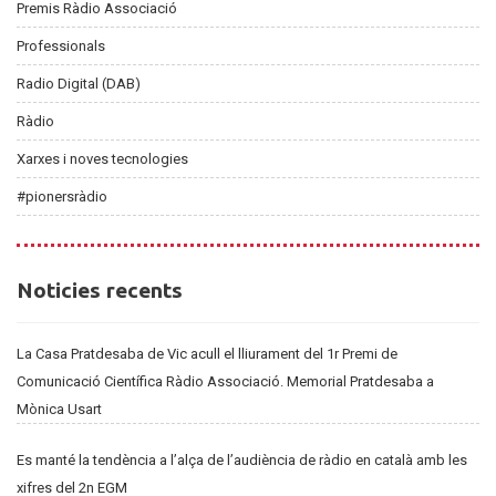
Premis Ràdio Associació
Professionals
Radio Digital (DAB)
Ràdio
Xarxes i noves tecnologies
#pionersràdio
Noticies
Noticies recents
recents
La Casa Pratdesaba de Vic acull el lliurament del 1r Premi de
Comunicació Científica Ràdio Associació. Memorial Pratdesaba a
Mònica Usart
Es manté la tendència a l’alça de l’audiència de ràdio en català amb les
xifres del 2n EGM